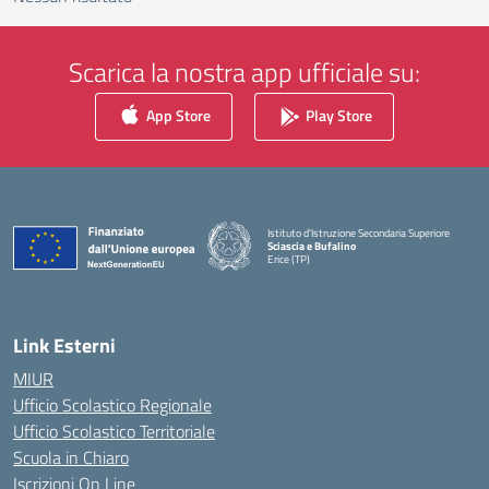
Scarica la nostra app ufficiale su:
App Store
Play Store
Istituto d'Istruzione Secondaria Superiore
Sciascia e Bufalino
Erice (TP)
— Visita la pagina iniziale della scuola
Link Esterni
MIUR
Ufficio Scolastico Regionale
Ufficio Scolastico Territoriale
Scuola in Chiaro
Iscrizioni On Line