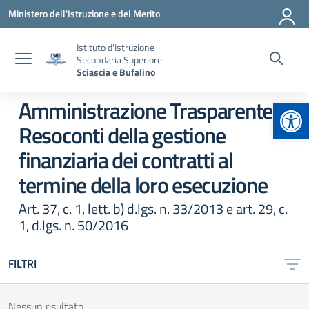
Vai ai contenuti
Vai al menu di navigazione
Vai al footer
Ministero dell'Istruzione e del Merito
Istituto d'Istruzione
Secondaria Superiore
Sciascia e Bufalino
Apr
Amministrazione Trasparente:
Resoconti della gestione
finanziaria dei contratti al
termine della loro esecuzione
Art. 37, c. 1, lett. b) d.lgs. n. 33/2013 e art. 29, c.
1, d.lgs. n. 50/2016
FILTRI
Nessun risultato