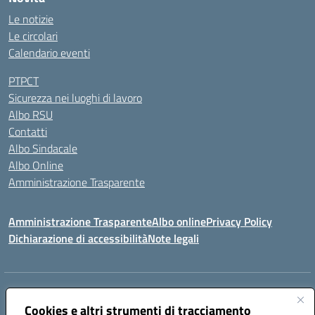
Le notizie
Le circolari
Calendario eventi
PTPCT
Sicurezza nei luoghi di lavoro
Albo RSU
Contatti
Albo Sindacale
Albo Online
Amministrazione Trasparente
Amministrazione Trasparente
Albo online
Privacy Policy
Dichiarazione di accessibilità
Note legali
Centralino:
0923 569559
Email:
tpis02200a@istruzione.it
Posta elettronica certificata (PEC):
Cookies e altri strumenti di tracciamento
tpis02200a@pec.istruzione.it