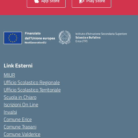
App Store
Play Store
Istituto d'Istruzione Secondaria Superiore
Sciascia e Bufalino
Erice (TP)
— Visita la pagina iniziale della scuola
Link Esterni
MIUR
Ufficio Scolastico Regionale
Ufficio Scolastico Territoriale
Scuola in Chiaro
Iscrizioni On Line
Invalsi
Comune Erice
Comune Trapani
Comune Valderice