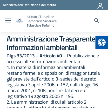
Vai ai contenuti
Vai al menu di navigazione
Vai al footer
Ministero dell'Istruzione e del Merito
Istituto d'Istruzione
Secondaria Superiore
Sciascia e Bufalino
Apr
Amministrazione Trasparente:
Informazioni ambientali
Dlgs 33/2013 – Articolo 40
– Pubblicazione e
accesso alle informazioni ambientali
1. In materia di informazioni ambientali
restano ferme le disposizioni di maggior tutela
già previste dall’articolo 3-sexies del decreto
legislativo 3 aprile 2006 n. 152, dalla legge 16
marzo 2001, n. 108, nonché dal decreto
legislativo 19 agosto 2005 n. 195.
2. Le amministrazioni di cui all’articolo 2,
comma 1, lettera b), del decreto legislativo n.