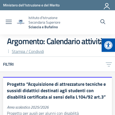
Vai ai contenuti
Vai al menu di navigazione
Vai al footer
Ministero dell'Istruzione e del Merito
Istituto d'Istruzione
Secondaria Superiore
Sciascia e Bufalino
Apr
Argomento: Calendario attività
Stampa / Condividi
FILTRI
Progetto “Acquisizione di attrezzature tecniche e
sussidi didattici destinati agli studenti con
disabilità certificata ai sensi della L104/92 art.3”
Anno scolastico 2025/2026
Progetto per ausili per alunni con disabilità