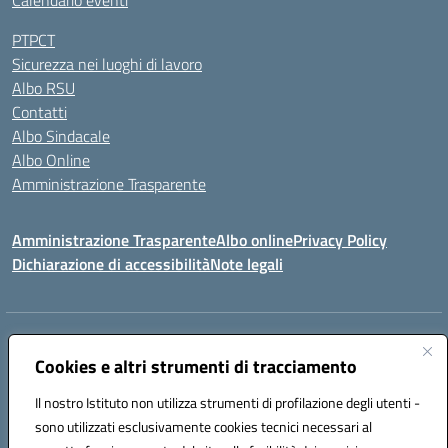
Calendario eventi
PTPCT
Sicurezza nei luoghi di lavoro
Albo RSU
Contatti
Albo Sindacale
Albo Online
Amministrazione Trasparente
Amministrazione Trasparente
Albo online
Privacy Policy
Dichiarazione di accessibilità
Note legali
Centralino:
0923 569559
Email:
tpis02200a@istruzione.it
Posta elettronica certificata (PEC):
Cookies e altri strumenti di tracciamento
tpis02200a@pec.istruzione.it
Codice fiscale: 93066580817
Il nostro Istituto non utilizza strumenti di profilazione degli utenti -
Codice meccanografico:
TPIS02200A
sono utilizzati esclusivamente cookies tecnici necessari al