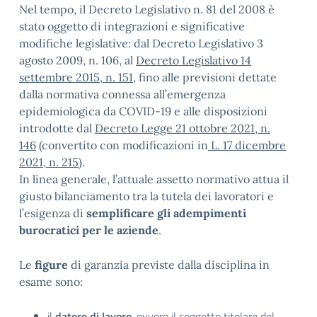
Nel tempo, il Decreto Legislativo n. 81 del 2008 è
stato oggetto di integrazioni e significative
modifiche legislative: dal Decreto Legislativo 3
agosto 2009, n. 106, al
Decreto Legislativo 14
settembre 2015, n. 151
, fino alle previsioni dettate
dalla normativa connessa all’emergenza
epidemiologica da COVID-19 e alle disposizioni
introdotte dal
Decreto Legge 21 ottobre 2021, n.
146
(convertito con modificazioni in
L. 17 dicembre
2021, n. 215
).
In linea generale, l’attuale assetto normativo attua il
giusto bilanciamento tra la tutela dei lavoratori e
l’esigenza di
semplificare gli adempimenti
burocratici per le aziende
.
Le
figure
di garanzia previste dalla disciplina in
esame sono:
il
datore di lavoro
, ovvero il soggetto titolare del