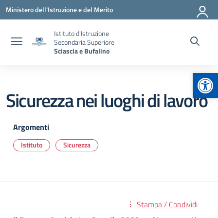
Vai ai contenuti
Vai al menu di navigazione
Vai al footer
Ministero dell'Istruzione e del Merito
Istituto d'Istruzione
Secondaria Superiore
Sciascia e Bufalino
Apr
Sicurezza nei luoghi di lavoro
Argomenti
Istituto
Sicurezza
Stampa / Condividi