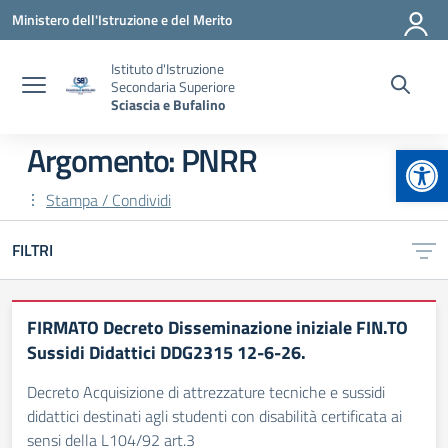
Vai ai contenuti
Vai al menu di navigazione
Vai al footer
Ministero dell'Istruzione e del Merito
Istituto d'Istruzione
Secondaria Superiore
Sciascia e Bufalino
Apr
Argomento: PNRR
Stampa / Condividi
FILTRI
FIRMATO Decreto Disseminazione iniziale FIN.TO
Sussidi Didattici DDG2315 12-6-26.
Decreto Acquisizione di attrezzature tecniche e sussidi
didattici destinati agli studenti con disabilità certificata ai
sensi della L104/92 art.3