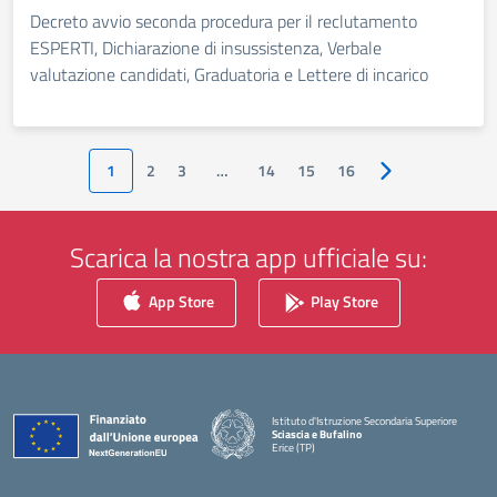
Decreto avvio seconda procedura per il reclutamento
ESPERTI, Dichiarazione di insussistenza, Verbale
valutazione candidati, Graduatoria e Lettere di incarico
1
2
3
…
14
15
16
Pagina successiv
Scarica la nostra app ufficiale su:
App Store
Play Store
Istituto d'Istruzione Secondaria Superiore
Sciascia e Bufalino
Erice (TP)
— Visita la pagina iniziale della scuola