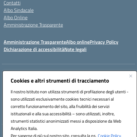
Contatti
Albo Sindacale
Albo Online
Amministrazione Trasparente
Amministrazione Trasparente
Albo online
Privacy Policy
Dichiarazione di accessibilità
Note legali
Centralino:
0923 569559
Email:
tpis02200a@istruzione.it
Posta elettronica certificata (PEC):
Cookies e altri strumenti di tracciamento
tpis02200a@pec.istruzione.it
Codice fiscale: 93066580817
Il nostro Istituto non utilizza strumenti di profilazione degli utenti -
Codice meccanografico:
TPIS02200A
sono utilizzati esclusivamente cookies tecnici necessari al
corretto funzionamento del sito, alla fruibilità dei servizi
VIA CESARÒ, 36 - 91016 ERICE - CASA SANTA (TP)
istituzionali e alla sua accessibilità – sono utilizzati, inoltre,
Telefono: 0923569559
strumenti statistici anonimizzati messi a disposizione da Web
Analytics Italia.
Hosting & Powered by 3D Solution S.r.l.
Per saperne di più sul nostro sito, consulta la ns.
Cookie Policy.