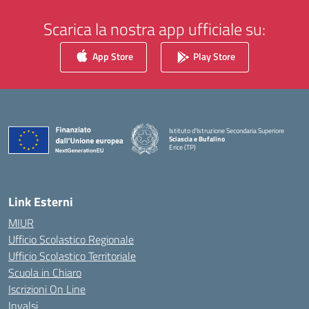
Scarica la nostra app ufficiale su:
App Store
Play Store
Istituto d'Istruzione Secondaria Superiore
Sciascia e Bufalino
Erice (TP)
— Visita la pagina iniziale della scuola
Link Esterni
MIUR
Ufficio Scolastico Regionale
Ufficio Scolastico Territoriale
Scuola in Chiaro
Iscrizioni On Line
Invalsi