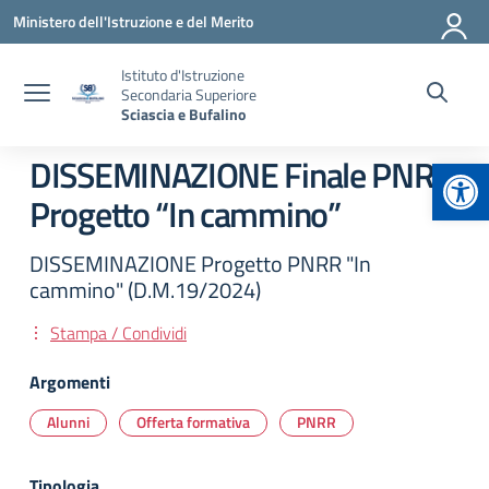
Vai ai contenuti
Vai al menu di navigazione
Vai al footer
Ministero dell'Istruzione e del Merito
Istituto d'Istruzione
Secondaria Superiore
Sciascia e Bufalino
Apr
DISSEMINAZIONE Finale PNRR
Progetto “In cammino”
DISSEMINAZIONE Progetto PNRR "In
cammino" (D.M.19/2024)
Stampa / Condividi
Argomenti
Alunni
Offerta formativa
PNRR
Tipologia