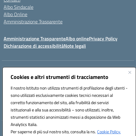
Albo Sindacale
Albo Online
Amministrazione Trasparente
Amministrazione Trasparente
Albo online
Privacy Policy
Dichiarazione di accessibilità
Note legali
Centralino:
0923 569559
Email:
tpis02200a@istruzione.it
Posta elettronica certificata (PEC):
Cookies e altri strumenti di tracciamento
tpis02200a@pec.istruzione.it
Codice fiscale: 93066580817
Il nostro Istituto non utilizza strumenti di profilazione degli utenti -
Codice meccanografico:
TPIS02200A
sono utilizzati esclusivamente cookies tecnici necessari al
corretto funzionamento del sito, alla fruibilità dei servizi
VIA CESARÒ, 36 - 91016 ERICE - CASA SANTA (TP)
istituzionali e alla sua accessibilità – sono utilizzati, inoltre,
Telefono: 0923569559
strumenti statistici anonimizzati messi a disposizione da Web
Analytics Italia.
Hosting & Powered by 3D Solution S.r.l.
Per saperne di più sul nostro sito, consulta la ns.
Cookie Policy.