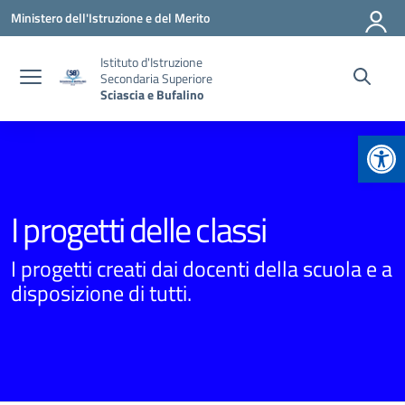
Vai ai contenuti
Vai al menu di navigazione
Vai al footer
Ministero dell'Istruzione e del Merito
Istituto d'Istruzione
Secondaria Superiore
Sciascia e Bufalino
Apr
I progetti delle classi
I progetti creati dai docenti della scuola e a
disposizione di tutti.