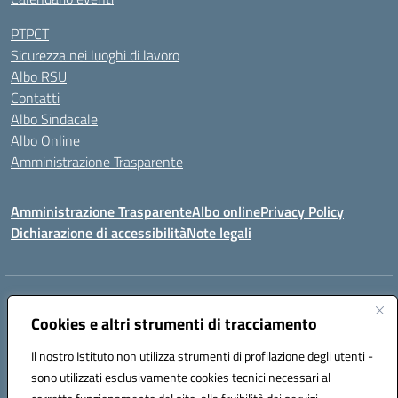
PTPCT
Sicurezza nei luoghi di lavoro
Albo RSU
Contatti
Albo Sindacale
Albo Online
Amministrazione Trasparente
Amministrazione Trasparente
Albo online
Privacy Policy
Dichiarazione di accessibilità
Note legali
Centralino:
0923 569559
Email:
tpis02200a@istruzione.it
Posta elettronica certificata (PEC):
Cookies e altri strumenti di tracciamento
tpis02200a@pec.istruzione.it
Codice fiscale: 93066580817
Il nostro Istituto non utilizza strumenti di profilazione degli utenti -
Codice meccanografico:
TPIS02200A
sono utilizzati esclusivamente cookies tecnici necessari al