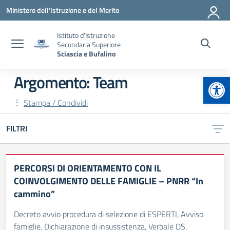
Vai ai contenuti
Vai al menu di navigazione
Vai al footer
Ministero dell'Istruzione e del Merito
Istituto d'Istruzione
Secondaria Superiore
Sciascia e Bufalino
Apr
Argomento: Team
Stampa / Condividi
FILTRI
PERCORSI DI ORIENTAMENTO CON IL
COINVOLGIMENTO DELLE FAMIGLIE – PNRR “In
cammino”
Decreto avvio procedura di selezione di ESPERTI, Avviso
famiglie, Dichiarazione di insussistenza, Verbale DS,