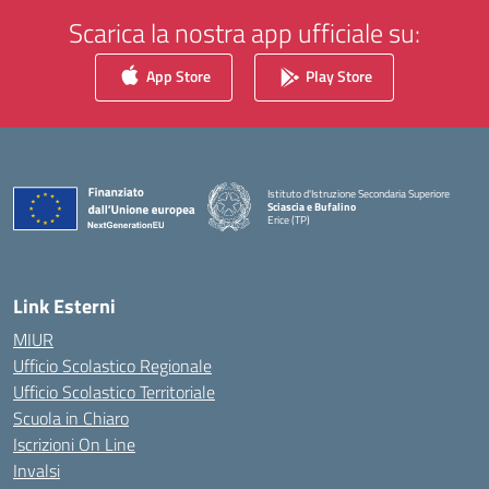
Scarica la nostra app ufficiale su:
App Store
Play Store
Istituto d'Istruzione Secondaria Superiore
Sciascia e Bufalino
Erice (TP)
— Visita la pagina iniziale della scuola
Link Esterni
MIUR
Ufficio Scolastico Regionale
Ufficio Scolastico Territoriale
Scuola in Chiaro
Iscrizioni On Line
Invalsi