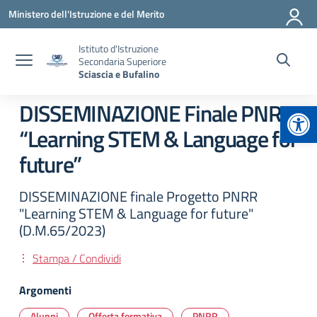
Vai ai contenuti
Vai al menu di navigazione
Vai al footer
Ministero dell'Istruzione e del Merito
Istituto d'Istruzione
Secondaria Superiore
Sciascia e Bufalino
Apr
DISSEMINAZIONE Finale PNRR
“Learning STEM & Language for
future”
DISSEMINAZIONE finale Progetto PNRR
"Learning STEM & Language for future"
(D.M.65/2023)
Stampa / Condividi
Argomenti
Alunni
Offerta formativa
PNRR