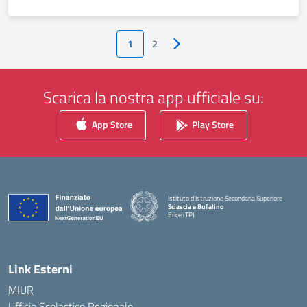
1
2
Pagina successiva
Scarica la nostra app ufficiale su:
App Store
Play Store
Istituto d'Istruzione Secondaria Superiore
Sciascia e Bufalino
Erice (TP)
— Visita la pagina iniziale della scuola
Link Esterni
MIUR
Ufficio Scolastico Regionale