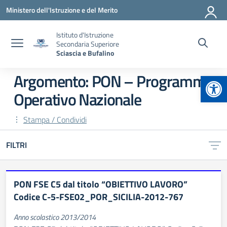
Vai ai contenuti
Vai al menu di navigazione
Vai al footer
Ministero dell'Istruzione e del Merito
Istituto d'Istruzione
Secondaria Superiore
Sciascia e Bufalino
Apr
Argomento: PON – Programma
Operativo Nazionale
Stampa / Condividi
FILTRI
PON FSE C5 dal titolo “OBIETTIVO LAVORO”
Codice C-5-FSE02_POR_SICILIA-2012-767
Anno scolastico 2013/2014