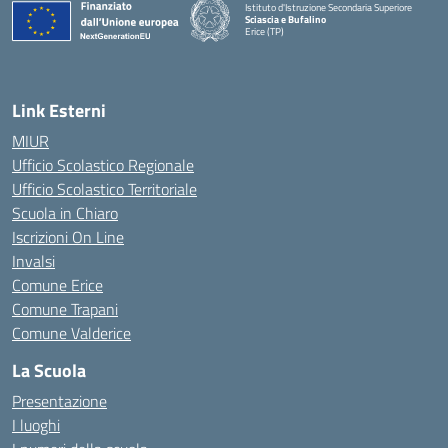
Istituto d'Istruzione Secondaria Superiore
Sciascia e Bufalino
Erice (TP)
— Visita la pagina iniziale della scuola
Link Esterni
MIUR
Ufficio Scolastico Regionale
Ufficio Scolastico Territoriale
Scuola in Chiaro
Iscrizioni On Line
Invalsi
Comune Erice
Comune Trapani
Comune Valderice
La Scuola
Presentazione
I luoghi