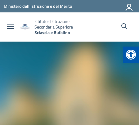
Vai ai contenuti
Vai al menu di navigazione
Vai al footer
Ministero dell'Istruzione e del Merito
Istituto d'Istruzione
Secondaria Superiore
Sciascia e Bufalino
Apr