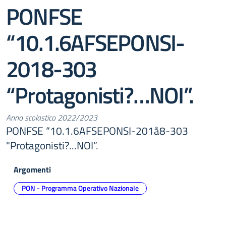
PONFSE
“10.1.6AFSEPONSI-
2018-303
“Protagonisti?…NOI”.
Anno scolastico 2022/2023
PONFSE “10.1.6AFSEPONSI-201å8-303
"Protagonisti?...NOI”.
Argomenti
PON - Programma Operativo Nazionale