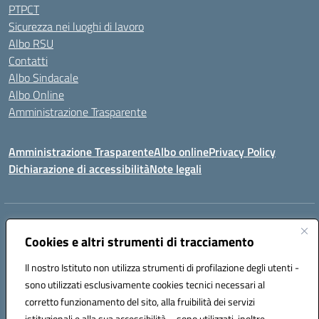
PTPCT
Sicurezza nei luoghi di lavoro
Albo RSU
Contatti
Albo Sindacale
Albo Online
Amministrazione Trasparente
Amministrazione Trasparente
Albo online
Privacy Policy
Dichiarazione di accessibilità
Note legali
Centralino:
0923 569559
Email:
tpis02200a@istruzione.it
Posta elettronica certificata (PEC):
Cookies e altri strumenti di tracciamento
tpis02200a@pec.istruzione.it
Codice fiscale: 93066580817
Il nostro Istituto non utilizza strumenti di profilazione degli utenti -
Codice meccanografico:
TPIS02200A
sono utilizzati esclusivamente cookies tecnici necessari al
corretto funzionamento del sito, alla fruibilità dei servizi
VIA CESARÒ, 36 - 91016 ERICE - CASA SANTA (TP)
istituzionali e alla sua accessibilità – sono utilizzati, inoltre,