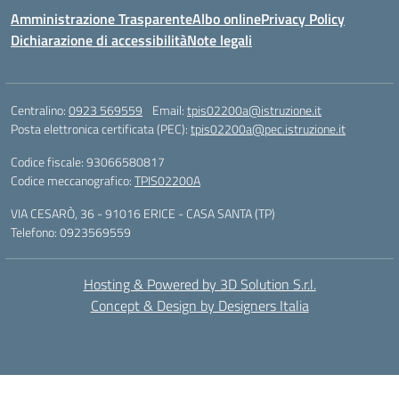
Amministrazione Trasparente
Albo online
Privacy Policy
Dichiarazione di accessibilità
Note legali
Centralino:
0923 569559
Email:
tpis02200a@istruzione.it
Posta elettronica certificata (PEC):
tpis02200a@pec.istruzione.it
Codice fiscale: 93066580817
Codice meccanografico:
TPIS02200A
VIA CESARÒ, 36 - 91016 ERICE - CASA SANTA (TP)
Telefono: 0923569559
Hosting & Powered by 3D Solution S.r.l.
Concept & Design by Designers Italia