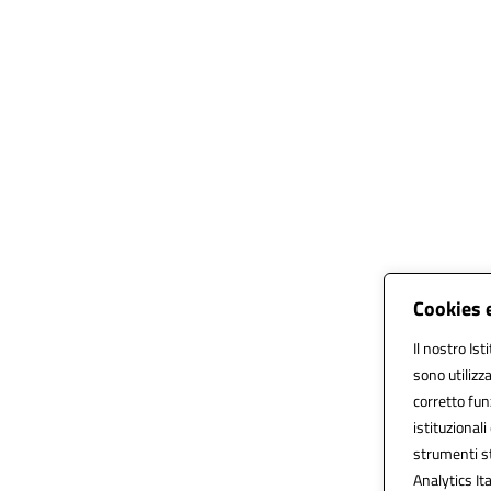
Cookies e
Il nostro Ist
sono utilizz
corretto funz
istituzionali
strumenti s
Analytics Ita