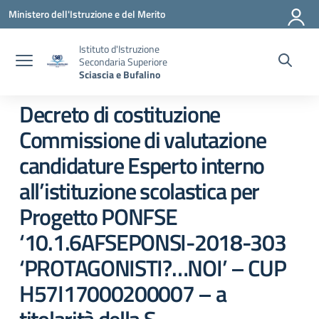
Vai ai contenuti
Vai al menu di navigazione
Vai al footer
Ministero dell'Istruzione e del Merito
Istituto d'Istruzione
Secondaria Superiore
Sciascia e Bufalino
Decreto di costituzione
Commissione di valutazione
candidature Esperto interno
all’istituzione scolastica per
Progetto PONFSE
‘10.1.6AFSEPONSI-2018-303
‘PROTAGONISTI?…NOI’ – CUP
H57I17000200007 – a