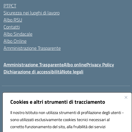
PTPCT
Sicurezza nei luoghi di lavoro
Albo RSU
Contatti
Albo Sindacale
Albo Online
Amministrazione Trasparente
Amministrazione Trasparente
Albo online
Privacy Policy
Dichiarazione di accessibilità
Note legali
Centralino:
0923 569559
Email:
tpis02200a@istruzione.it
Posta elettronica certificata (PEC):
Cookies e altri strumenti di tracciamento
tpis02200a@pec.istruzione.it
Codice fiscale: 93066580817
Il nostro Istituto non utilizza strumenti di profilazione degli utenti -
Codice meccanografico:
TPIS02200A
sono utilizzati esclusivamente cookies tecnici necessari al
corretto funzionamento del sito, alla fruibilità dei servizi
VIA CESARÒ, 36 - 91016 ERICE - CASA SANTA (TP)