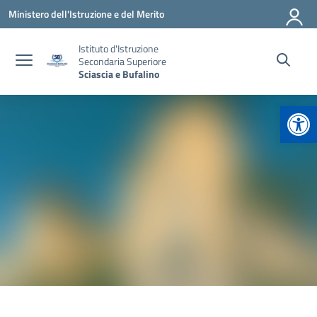
Vai ai contenuti
Vai al menu di navigazione
Vai al footer
Ministero dell'Istruzione e del Merito
Istituto d'Istruzione
Secondaria Superiore
Sciascia e Bufalino
Apr