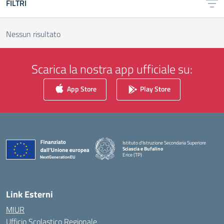
FILTRI
Nessun risultato
Scarica la nostra app ufficiale su:
App Store
Play Store
Istituto d'Istruzione Secondaria Superiore
Sciascia e Bufalino
Erice (TP)
— Visita la pagina iniziale della scuola
Link Esterni
MIUR
Ufficio Scolastico Regionale