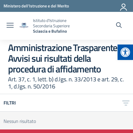
Vai ai contenuti
Vai al menu di navigazione
Vai al footer
Ministero dell'Istruzione e del Merito
Istituto d'Istruzione
Secondaria Superiore
Sciascia e Bufalino
Apr
Amministrazione Trasparente:
Avvisi sui risultati della
procedura di affidamento
Art. 37, c. 1, lett. b) d.lgs. n. 33/2013 e art. 29, c.
1, d.lgs. n. 50/2016
FILTRI
Nessun risultato