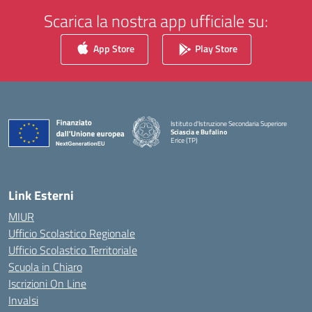
Scarica la nostra app ufficiale su:
App Store
Play Store
Istituto d'Istruzione Secondaria Superiore
Sciascia e Bufalino
Erice (TP)
— Visita la pagina iniziale della scuola
Link Esterni
MIUR
Ufficio Scolastico Regionale
Ufficio Scolastico Territoriale
Scuola in Chiaro
Iscrizioni On Line
Invalsi