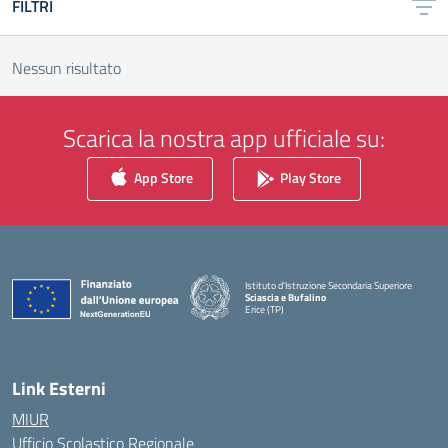
FILTRI
Nessun risultato
Scarica la nostra app ufficiale su:
App Store
Play Store
Istituto d'Istruzione Secondaria Superiore
Sciascia e Bufalino
Erice (TP)
— Visita la pagina iniziale della scuola
Link Esterni
MIUR
Ufficio Scolastico Regionale