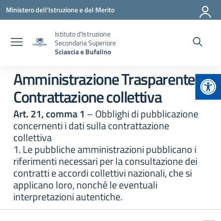
Vai ai contenuti
Vai al menu di navigazione
Vai al footer
Ministero dell'Istruzione e del Merito
Istituto d'Istruzione
Secondaria Superiore
Sciascia e Bufalino
Apr
Amministrazione Trasparente:
Contrattazione collettiva
Art. 21, comma 1
– Obblighi di pubblicazione
concernenti i dati sulla contrattazione
collettiva
1. Le pubbliche amministrazioni pubblicano i
riferimenti necessari per la consultazione dei
contratti e accordi collettivi nazionali, che si
applicano loro, nonché le eventuali
interpretazioni autentiche.