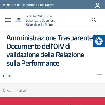
Vai ai contenuti
Vai al menu di navigazione
Vai al footer
Ministero dell'Istruzione e del Merito
Istituto d'Istruzione
Secondaria Superiore
Sciascia e Bufalino
Apr
Amministrazione Trasparente:
Documento dell'OIV di
validazione della Relazione
sulla Performance
FILTRI
Nessun risultato