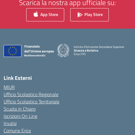
Scarica la nostra app ufficiale su:
App Store
Play Store
Istituto d'Istruzione Secondaria Superiore
Sciascia e Bufalino
Erice (TP)
— Visita la pagina iniziale della scuola
Link Esterni
MIUR
Ufficio Scolastico Regionale
Ufficio Scolastico Territoriale
Scuola in Chiaro
Iscrizioni On Line
Invalsi
Comune Erice