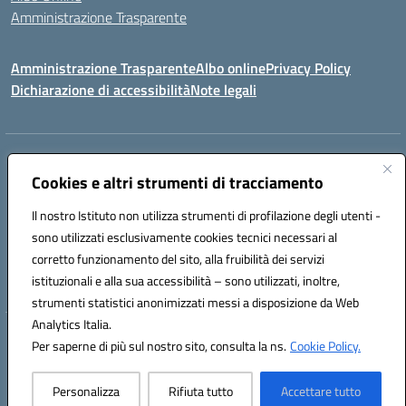
Amministrazione Trasparente
Amministrazione Trasparente
Albo online
Privacy Policy
Dichiarazione di accessibilità
Note legali
Centralino:
0923 569559
Email:
tpis02200a@istruzione.it
Posta elettronica certificata (PEC):
Cookies e altri strumenti di tracciamento
tpis02200a@pec.istruzione.it
Codice fiscale: 93066580817
Il nostro Istituto non utilizza strumenti di profilazione degli utenti -
Codice meccanografico:
TPIS02200A
sono utilizzati esclusivamente cookies tecnici necessari al
corretto funzionamento del sito, alla fruibilità dei servizi
VIA CESARÒ, 36 - 91016 ERICE - CASA SANTA (TP)
istituzionali e alla sua accessibilità – sono utilizzati, inoltre,
Telefono: 0923569559
strumenti statistici anonimizzati messi a disposizione da Web
Analytics Italia.
Hosting & Powered by 3D Solution S.r.l.
Per saperne di più sul nostro sito, consulta la ns.
Cookie Policy.
Concept & Design by Designers Italia
Personalizza
Rifiuta tutto
Accettare tutto