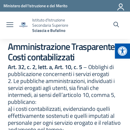
Vai ai contenuti
Vai al menu di navigazione
Vai al footer
Ministero dell'Istruzione e del Merito
Istituto d'Istruzione
Secondaria Superiore
Sciascia e Bufalino
Apr
Amministrazione Trasparente:
Costi contabilizzati
Art. 32, c. 2, lett. a, Art. 10, c. 5
– Obblighi di
pubblicazione concernenti i servizi erogati
2. Le pubbliche amministrazioni, individuati i
servizi erogati agli utenti, sia finali che
intermedi, ai sensi dell’articolo 10, comma 5,
pubblicano:
a) i costi contabilizzati, evidenziando quelli
effettivamente sostenuti e quelli imputati al
personale per ogni servizio erogato e il relativo
andamento nel tempo;