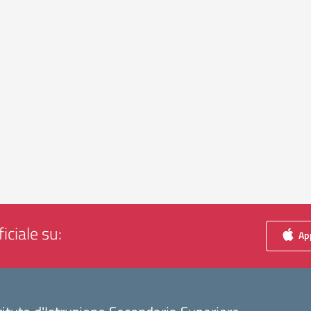
iciale su:
App