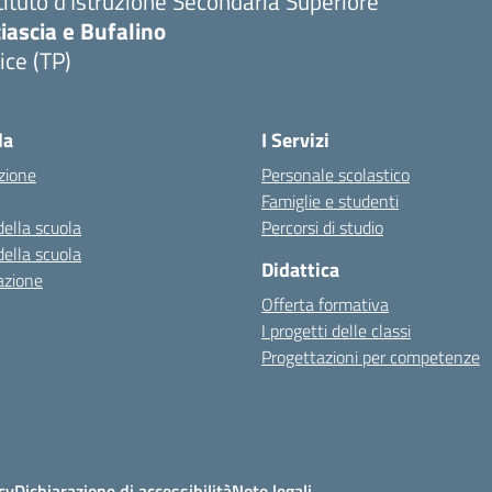
tituto d'Istruzione Secondaria Superiore
iascia e Bufalino
ice (TP)
Visita la pagina iniziale della scuola
la
I Servizi
zione
Personale scolastico
Famiglie e studenti
della scuola
Percorsi di studio
della scuola
Didattica
azione
Offerta formativa
I progetti delle classi
Progettazioni per competenze
cy
Dichiarazione di accessibilità
Note legali