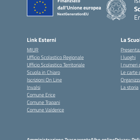
Is
Sc
Er
— 
Link Esterni
La Scuo
MIUR
Presenta
Ufficio Scolastico Regionale
I luoghi
Ufficio Scolastico Territoriale
I numeri 
Scuola in Chiaro
Le carte 
Iscrizioni On Line
Organizz
Invalsi
La storia
Comune Erice
Comune Trapani
Comune Valderice
Amministrazione Trasparente
Albo online
Privacy Poli