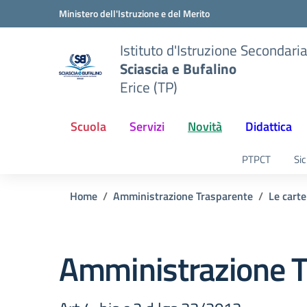
Vai ai contenuti
Vai al menu di navigazione
Vai al footer
Ministero dell'Istruzione e del Merito
Istituto d'Istruzione Secondari
Sciascia e Bufalino
Erice (TP)
Scuola
Servizi
Novità
Didattica
PTPCT
Sic
Home
Amministrazione Trasparente
Le carte
Amministrazione T