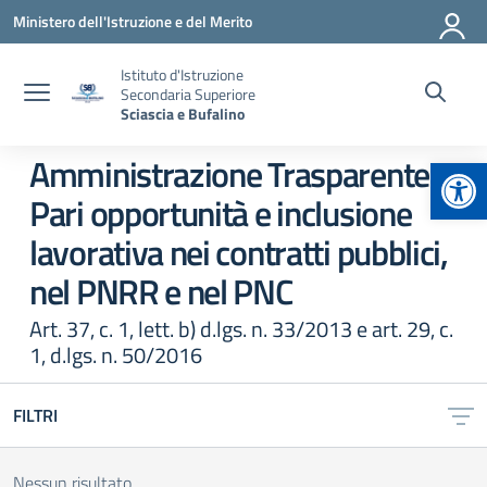
Vai ai contenuti
Vai al menu di navigazione
Vai al footer
Ministero dell'Istruzione e del Merito
Istituto d'Istruzione
Secondaria Superiore
Sciascia e Bufalino
Apr
Amministrazione Trasparente:
Pari opportunità e inclusione
lavorativa nei contratti pubblici,
nel PNRR e nel PNC
Art. 37, c. 1, lett. b) d.lgs. n. 33/2013 e art. 29, c.
1, d.lgs. n. 50/2016
FILTRI
Nessun risultato