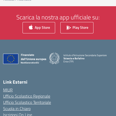
Scarica la nostra app ufficiale su:
App Store
Play Store
Istituto d'Istruzione Secondaria Superiore
Sciascia e Bufalino
Erice (TP)
— Visita la pagina iniziale della scuola
Link Esterni
MIUR
Ufficio Scolastico Regionale
Ufficio Scolastico Territoriale
Scuola in Chiaro
Iscrizioni On Line