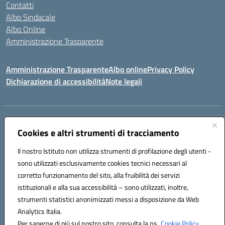
Contatti
Albo Sindacale
Albo Online
Amministrazione Trasparente
Amministrazione Trasparente
Albo online
Privacy Policy
Dichiarazione di accessibilità
Note legali
Centralino:
0923 569559
Email:
tpis02200a@istruzione.it
Posta elettronica certificata (PEC):
Cookies e altri strumenti di tracciamento
tpis02200a@pec.istruzione.it
Codice fiscale: 93066580817
Il nostro Istituto non utilizza strumenti di profilazione degli utenti -
Codice meccanografico:
TPIS02200A
sono utilizzati esclusivamente cookies tecnici necessari al
corretto funzionamento del sito, alla fruibilità dei servizi
VIA CESARÒ, 36 - 91016 ERICE - CASA SANTA (TP)
istituzionali e alla sua accessibilità – sono utilizzati, inoltre,
Telefono: 0923569559
strumenti statistici anonimizzati messi a disposizione da Web
Analytics Italia.
Hosting & Powered by 3D Solution S.r.l.
Per saperne di più sul nostro sito, consulta la ns.
Cookie Policy.