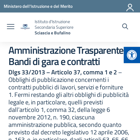
Vai ai contenuti
Vai al menu di navigazione
Vai al footer
Ministero dell'Istruzione e del Merito
Istituto d'Istruzione
Secondaria Superiore
Sciascia e Bufalino
Apr
Amministrazione Trasparente:
Bandi di gara e contratti
Dlgs 33/2013 – Articolo 37, comma 1 e 2
–
Obblighi di pubblicazione concernenti i
contratti pubblici di lavori, servizi e forniture
1. Fermi restando gli altri obblighi di pubblicità
legale e, in particolare, quelli previsti
dall’articolo 1, comma 32, della legge 6
novembre 2012, n. 190, ciascuna
amministrazione pubblica, secondo quanto
previsto dal decreto legislativo 12 aprile 2006,
n. 163, e, in particolare, dagli articoli 63, 65, 66,