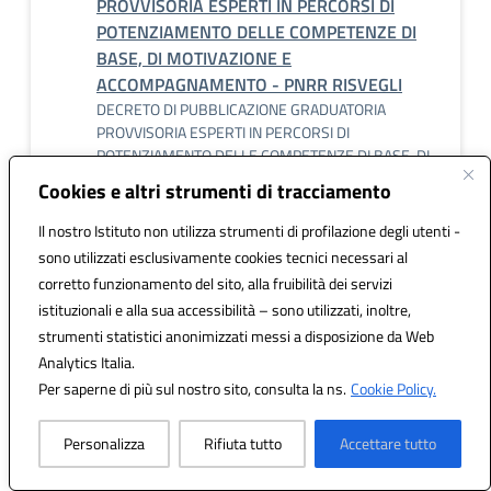
PROVVISORIA ESPERTI IN PERCORSI DI
POTENZIAMENTO DELLE COMPETENZE DI
BASE, DI MOTIVAZIONE E
ACCOMPAGNAMENTO - PNRR RISVEGLI
DECRETO DI PUBBLICAZIONE GRADUATORIA
PROVVISORIA ESPERTI IN PERCORSI DI
POTENZIAMENTO DELLE COMPETENZE DI BASE, DI
MOTIVAZIONE E ACCOMPAGNAMENTO - PNRR
Cookies e altri strumenti di tracciamento
RISVEGLI
Il nostro Istituto non utilizza strumenti di profilazione degli utenti -
sono utilizzati esclusivamente cookies tecnici necessari al
DECRETO PER IL CONFERIMENTO DI
corretto funzionamento del sito, alla fruibilità dei servizi
INCARICHI ESPERTI IN ATTIVITÀ DI
istituzionali e alla sua accessibilità – sono utilizzati, inoltre,
ORIENTAMENTO CON IL COINVOLGIMENTO
strumenti statistici anonimizzati messi a disposizione da Web
DELLE FAMIGLIE - PNRR RISVEGLI
Analytics Italia.
DECRETO PER IL CONFERIMENTO DI INCARICHI
Per saperne di più sul nostro sito, consulta la ns.
Cookie Policy.
ESPERTI IN ATTIVITÀ DI ORIENTAMENTO CON IL
COINVOLGIMENTO DELLE FAMIGLIE - PNRR
Personalizza
Rifiuta tutto
Accettare tutto
RISVEGLI