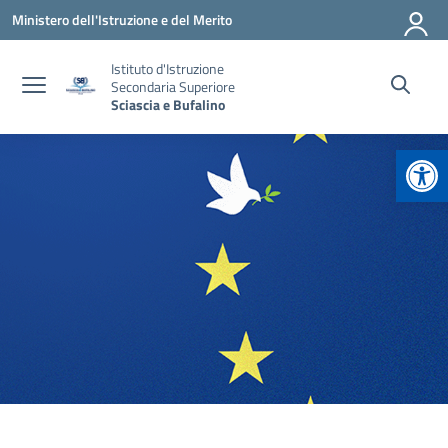
Vai ai contenuti
Vai al menu di navigazione
Vai al footer
Ministero dell'Istruzione e del Merito
Istituto d'Istruzione
Secondaria Superiore
Sciascia e Bufalino
Apr