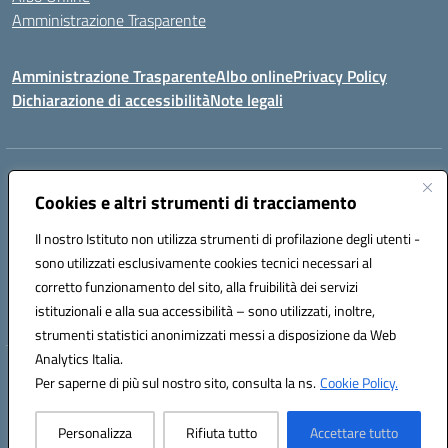
Amministrazione Trasparente
Amministrazione Trasparente
Albo online
Privacy Policy
Dichiarazione di accessibilità
Note legali
Centralino:
0923 569559
Email:
tpis02200a@istruzione.it
Posta elettronica certificata (PEC):
Cookies e altri strumenti di tracciamento
tpis02200a@pec.istruzione.it
Codice fiscale: 93066580817
Il nostro Istituto non utilizza strumenti di profilazione degli utenti -
Codice meccanografico:
TPIS02200A
sono utilizzati esclusivamente cookies tecnici necessari al
corretto funzionamento del sito, alla fruibilità dei servizi
VIA CESARÒ, 36 - 91016 ERICE - CASA SANTA (TP)
istituzionali e alla sua accessibilità – sono utilizzati, inoltre,
Telefono: 0923569559
strumenti statistici anonimizzati messi a disposizione da Web
Analytics Italia.
Hosting & Powered by 3D Solution S.r.l.
Per saperne di più sul nostro sito, consulta la ns.
Cookie Policy.
Concept & Design by Designers Italia
Personalizza
Rifiuta tutto
Accettare tutto