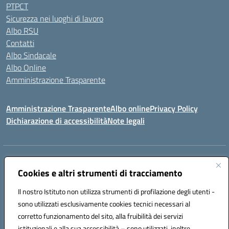
PTPCT
Sicurezza nei luoghi di lavoro
Albo RSU
Contatti
Albo Sindacale
Albo Online
Amministrazione Trasparente
Amministrazione Trasparente
Albo online
Privacy Policy
Dichiarazione di accessibilità
Note legali
Centralino:
0923 569559
Email:
tpis02200a@istruzione.it
Posta elettronica certificata (PEC):
Cookies e altri strumenti di tracciamento
tpis02200a@pec.istruzione.it
Codice fiscale: 93066580817
Il nostro Istituto non utilizza strumenti di profilazione degli utenti -
Codice meccanografico:
TPIS02200A
sono utilizzati esclusivamente cookies tecnici necessari al
corretto funzionamento del sito, alla fruibilità dei servizi
VIA CESARÒ, 36 - 91016 ERICE - CASA SANTA (TP)
istituzionali e alla sua accessibilità – sono utilizzati, inoltre,