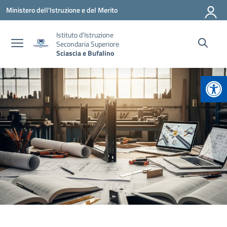
Vai ai contenuti
Vai al menu di navigazione
Vai al footer
Ministero dell'Istruzione e del Merito
Istituto d'Istruzione
Secondaria Superiore
Sciascia e Bufalino
Apr