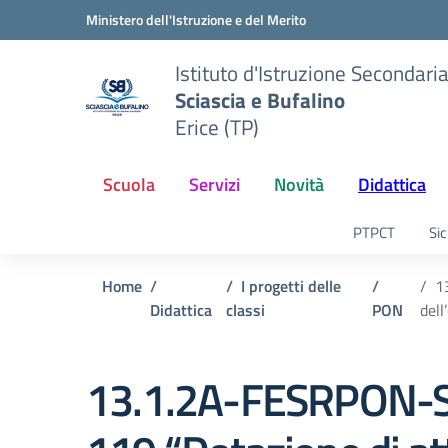
Vai ai contenuti
Vai al menu di navigazione
Vai al footer
Ministero dell'Istruzione e del Merito
Istituto d'Istruzione Secondari
Sciascia e Bufalino
Erice (TP)
Scuola
Servizi
Novità
Didattica
PTPCT
Sic
Home
I progetti delle
1
Didattica
classi
PON
dell
13.1.2A-FESRPON-S