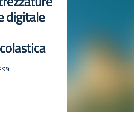
trezzature
 digitale
colastica
299