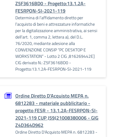
Z5F3616BD0 - Progetto:13.1.2A-
FESRPON-SI-2021-119
Determina di l’affidamento diretto per
l’acquisto di beni e attrezzature informatiche
per la digitalizzazione amministrativa, ai sensi
dell’art. 1, comma 2, lettera a), del D.L.
76/2020, mediante adesione alla
CONVENZIONE CONSIP “PC DESKTOP E
WORKSTATION” - Lotto 2 CIG ,816269442E]
CIG derivato N.: Z5F3616BD0 -
Progetto:13.1.2A-FESRPON-SI-2021-119
Ordine Diretto D'Acquisto MEPA n.
6812283 - materiale pubblicitario -
progetto FESR - 13.1.2A-FESRPON-SI-
2021-119 CUP J59J21008380006 - GIG
Z4D364D962
Ordine Diretto D'Acquisto MEPA n. 6812283 -