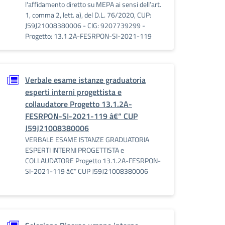
l'affidamento diretto su MEPA ai sensi dell’art.
1, comma 2, lett. a), del D.L. 76/2020, CUP:
J59J21008380006 - CIG: 9207739299 -
Progetto: 13.1.2A-FESRPON-SI-2021-119
Verbale esame istanze graduatoria
esperti interni progettista e
collaudatore Progetto 13.1.2A-
FESRPON-SI-2021-119 â€“ CUP
J59J21008380006
VERBALE ESAME ISTANZE GRADUATORIA
ESPERTI INTERNI PROGETTISTA e
COLLAUDATORE Progetto 13.1.2A-FESRPON-
SI-2021-119 â€“ CUP J59J21008380006