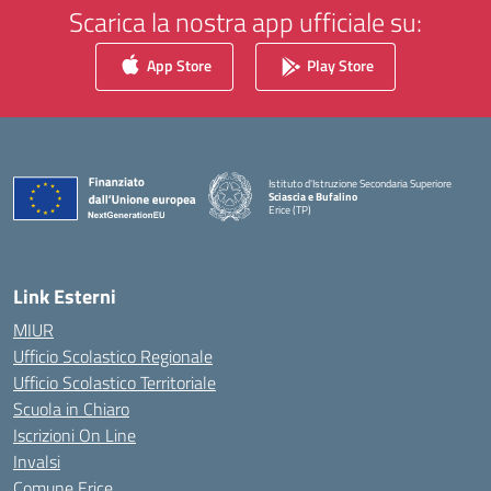
Scarica la nostra app ufficiale su:
App Store
Play Store
Istituto d'Istruzione Secondaria Superiore
Sciascia e Bufalino
Erice (TP)
— Visita la pagina iniziale della scuola
Link Esterni
MIUR
Ufficio Scolastico Regionale
Ufficio Scolastico Territoriale
Scuola in Chiaro
Iscrizioni On Line
Invalsi
Comune Erice