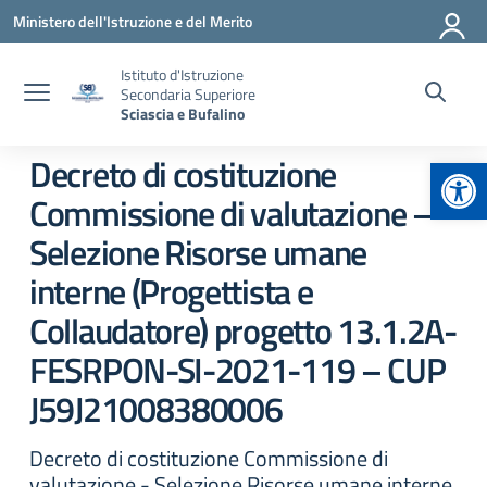
Vai ai contenuti
Vai al menu di navigazione
Vai al footer
Ministero dell'Istruzione e del Merito
Istituto d'Istruzione
Secondaria Superiore
Sciascia e Bufalino
Apr
Decreto di costituzione
Commissione di valutazione –
Selezione Risorse umane
interne (Progettista e
Collaudatore) progetto 13.1.2A-
FESRPON-SI-2021-119 – CUP
J59J21008380006
Decreto di costituzione Commissione di
valutazione - Selezione Risorse umane interne