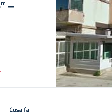
o” –
Cosa fa