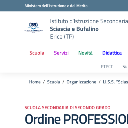
Vai ai contenuti
Vai al menu di navigazione
Vai al footer
Ministero dell'Istruzione e del Merito
Istituto d'Istruzione Secondari
Sciascia e Bufalino
Erice (TP)
Scuola
Servizi
Novità
Didattica
PTPCT
Sic
Home
Scuola
Organizzazione
I.I.S.S. “Sci
SCUOLA SECONDARIA DI SECONDO GRADO
Ordine PROFESSI