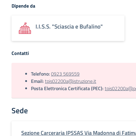
Dipende da
I.I.S.S. "Sciascia e Bufalino"
Contatti
Telefono:
0923 569559
Email:
tpis02200a@istruzione.it
Posta Elettronica Certificata (PEC):
tpis02200a@pec
Sede
Sezione Carceraria IPSSAS Via Madonna di Fatim