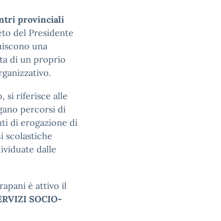
ntri provinciali
reto del Presidente
tuiscono una
ta di un proprio
rganizzativo.
 si riferisce alle
gano percorsi di
unti di erogazione di
ni scolastiche
ividuate dalle
apani è attivo il
ERVIZI SOCIO-