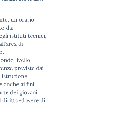
nte, un orario
to dai
i istituti tecnici,
ll’area di
o.
ondo livello
tenze previste dai
i istruzione
e anche ai fini
rte dei giovani
el diritto-dovere di