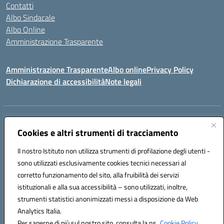
Contatti
Albo Sindacale
Albo Online
Amministrazione Trasparente
Amministrazione Trasparente
Albo online
Privacy Policy
Dichiarazione di accessibilità
Note legali
Centralino:
0923 569559
Email:
tpis02200a@istruzione.it
Cookies e altri strumenti di tracciamento
Posta elettronica certificata (PEC):
tpis02200a@pec.istruzione.it
Codice fiscale: 93066580817
Il nostro Istituto non utilizza strumenti di profilazione degli utenti -
Codice meccanografico:
TPIS02200A
sono utilizzati esclusivamente cookies tecnici necessari al
corretto funzionamento del sito, alla fruibilità dei servizi
VIA CESARÒ, 36 - 91016 ERICE - CASA SANTA (TP)
istituzionali e alla sua accessibilità – sono utilizzati, inoltre,
Telefono: 0923569559
strumenti statistici anonimizzati messi a disposizione da Web
Analytics Italia.
Hosting & Powered by 3D Solution S.r.l.
Per saperne di più sul nostro sito, consulta la ns.
Cookie Policy.