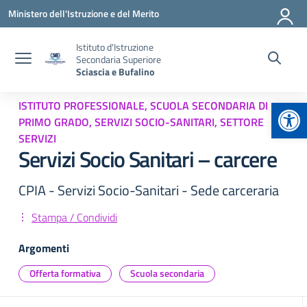
Vai ai contenuti
Vai al menu di navigazione
Vai al footer
Ministero dell'Istruzione e del Merito
Istituto d'Istruzione
Secondaria Superiore
Sciascia e Bufalino
Apr
ISTITUTO PROFESSIONALE, SCUOLA SECONDARIA DI
PRIMO GRADO, SERVIZI SOCIO-SANITARI, SETTORE
SERVIZI
Servizi Socio Sanitari – carcere
CPIA - Servizi Socio-Sanitari - Sede carceraria
Stampa / Condividi
Argomenti
Offerta formativa
Scuola secondaria