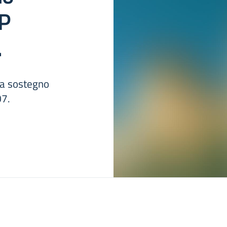
UP
.
a sostegno
07.