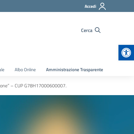
Accedi
Cerca
Apr
ale
Albo Online
Amministrazione Trasparente
usione” – CUP G78H17000600007.