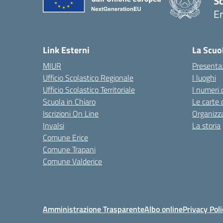
Sc
Er
— 
Link Esterni
La Scuo
MIUR
Presenta
Ufficio Scolastico Regionale
I luoghi
Ufficio Scolastico Territoriale
I numeri 
Scuola in Chiaro
Le carte 
Iscrizioni On Line
Organizz
Invalsi
La storia
Comune Erice
Comune Trapani
Comune Valderice
Amministrazione Trasparente
Albo online
Privacy Poli