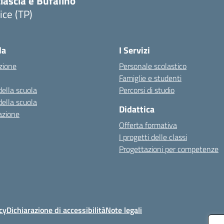
iascia e Bufalino
ice (TP)
Visita la pagina iniziale della scuola
la
I Servizi
zione
Personale scolastico
Famiglie e studenti
della scuola
Percorsi di studio
della scuola
Didattica
azione
Offerta formativa
I progetti delle classi
Progettazioni per competenze
cy
Dichiarazione di accessibilità
Note legali