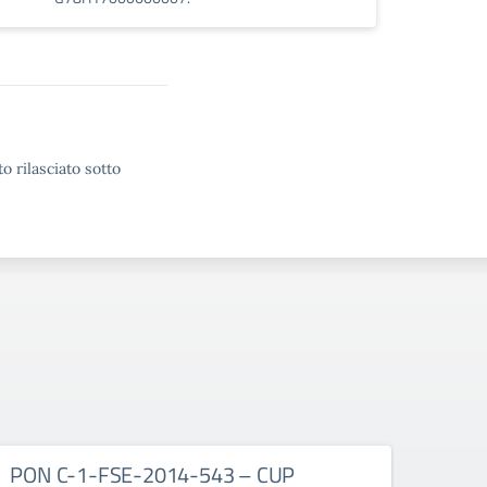
o rilasciato sotto
PON C-1-FSE-2014-543 – CUP
E-1