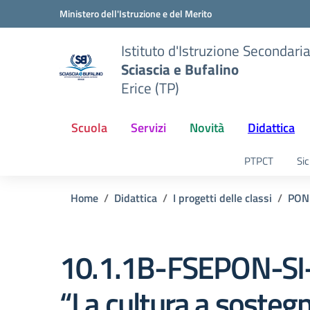
Vai ai contenuti
Vai al menu di navigazione
Vai al footer
Ministero dell'Istruzione e del Merito
Istituto d'Istruzione Secondari
Sciascia e Bufalino
Erice (TP)
Scuola
Servizi
Novità
Didattica
PTPCT
Sic
Home
Didattica
I progetti delle classi
PON
10.1.1B-FSEPON-SI
“La cultura a sosteg