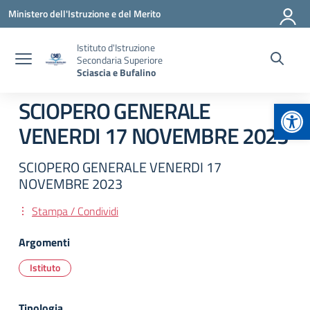
Vai ai contenuti
Vai al menu di navigazione
Vai al footer
Ministero dell'Istruzione e del Merito
Istituto d'Istruzione
Secondaria Superiore
Sciascia e Bufalino
Apr
SCIOPERO GENERALE
VENERDI 17 NOVEMBRE 2023
SCIOPERO GENERALE VENERDI 17
NOVEMBRE 2023
Stampa / Condividi
Argomenti
Istituto
Tipologia