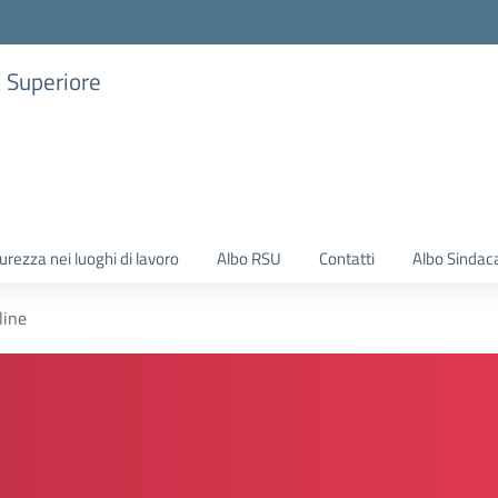
a Superiore
urezza nei luoghi di lavoro
Albo RSU
Contatti
Albo Sindac
line