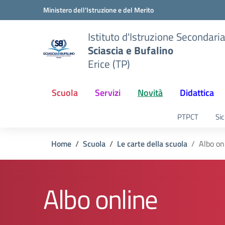
Vai ai contenuti
Vai al menu di navigazione
Vai al footer
Ministero dell'Istruzione e del Merito
Istituto d'Istruzione Secondari
Sciascia e Bufalino
Erice (TP)
Scuola
Servizi
Novità
Didattica
PTPCT
Sic
Home
Scuola
Le carte della scuola
Albo on
Albo online