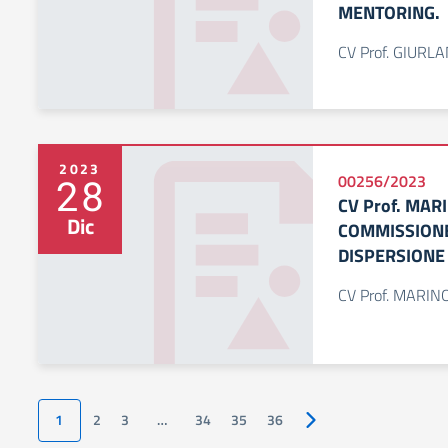
MENTORING.
CV Prof. GIURL
2023
28
00256/2023
CV Prof. MAR
Dic
COMMISSIONE
DISPERSIONE
CV Prof. MARINO
1
2
3
…
34
35
36
Pagina successiva