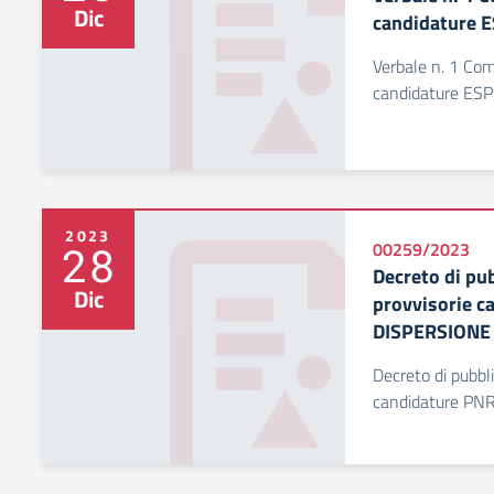
Dic
candidature 
Verbale n. 1 Com
candidature E
2023
28
00259/2023
Decreto di pu
Dic
provvisorie 
DISPERSIONE
Decreto di pubbl
candidature P