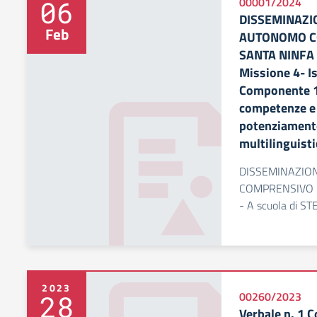
06
00001/2024
DISSEMINAZIO
Feb
AUTONOMO C
SANTA NINFA (
Missione 4- Is
Componente 1
competenze e 
potenziament
multilinguist
DISSEMINAZION
COMPRENSIVO L
- A scuola di S
2023
28
00260/2023
Verbale n. 1 