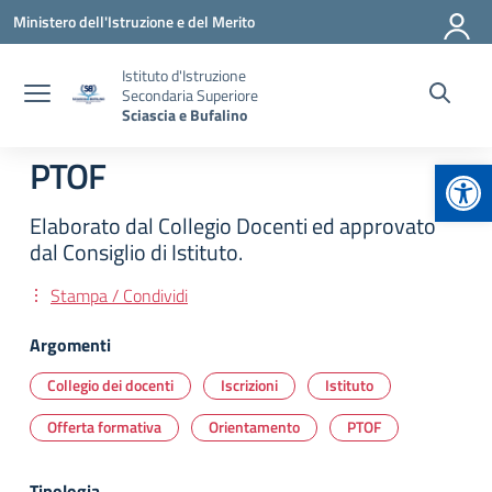
Vai ai contenuti
Vai al menu di navigazione
Vai al footer
Ministero dell'Istruzione e del Merito
Istituto d'Istruzione
Secondaria Superiore
Sciascia e Bufalino
Apr
PTOF
Elaborato dal Collegio Docenti ed approvato
dal Consiglio di Istituto.
Stampa / Condividi
Argomenti
Collegio dei docenti
Iscrizioni
Istituto
Offerta formativa
Orientamento
PTOF
Tipologia