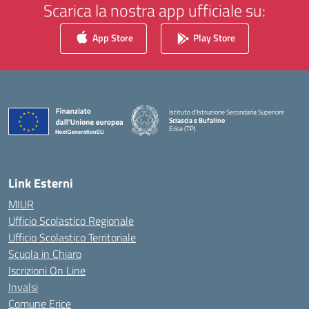
Scarica la nostra app ufficiale su:
App Store
Play Store
Istituto d'Istruzione Secondaria Superiore
Sciascia e Bufalino
Erice (TP)
— Visita la pagina iniziale della scuola
Link Esterni
MIUR
Ufficio Scolastico Regionale
Ufficio Scolastico Territoriale
Scuola in Chiaro
Iscrizioni On Line
Invalsi
Comune Erice