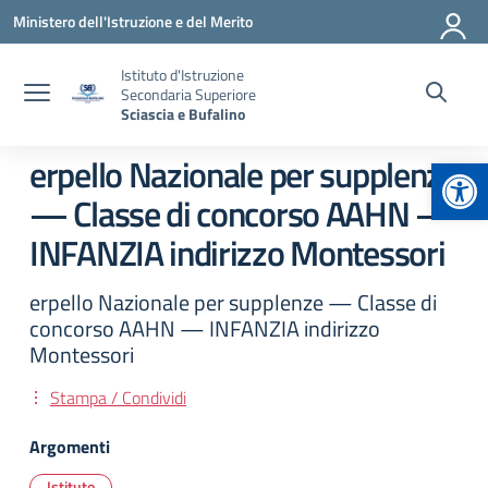
Vai ai contenuti
Vai al menu di navigazione
Vai al footer
Ministero dell'Istruzione e del Merito
Istituto d'Istruzione
Secondaria Superiore
Sciascia e Bufalino
Apr
erpello Nazionale per supplenze
— Classe di concorso AAHN —
INFANZIA indirizzo Montessori
erpello Nazionale per supplenze — Classe di
concorso AAHN — INFANZIA indirizzo
Montessori
Stampa / Condividi
Argomenti
Istituto