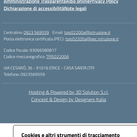
Amministrazione Trasparente
Albo online
Privacy Policy
Dichiarazione di accessibilità
Note legali
Centralino:
0923 569559
Email:
tpis02200a@istruzione.it
Posta elettronica certificata (PEC):
tpis02200a@pec.istruzione.it
Codice fiscale: 93066580817
Codice meccanografico:
TPIS02200A
VIA CESARÒ, 36 - 91016 ERICE - CASA SANTA (TP)
Telefono: 0923569559
Hosting & Powered by 3D Solution S.r.l.
Concept & Design by Designers Italia
Cookies e altri strumenti di tracciamento