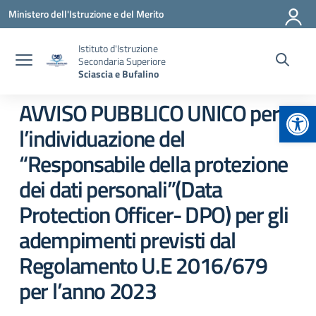
Vai ai contenuti
Vai al menu di navigazione
Vai al footer
Ministero dell'Istruzione e del Merito
Istituto d'Istruzione
Secondaria Superiore
Sciascia e Bufalino
Apr
AVVISO PUBBLICO UNICO per
l’individuazione del
“Responsabile della protezione
dei dati personali”(Data
Protection Officer- DPO) per gli
adempimenti previsti dal
Regolamento U.E 2016/679
per l’anno 2023