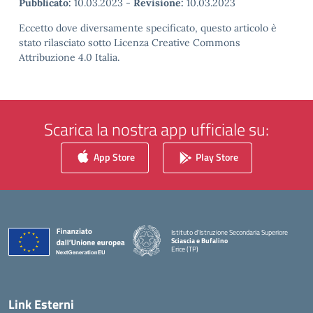
Pubblicato:
10.03.2023
-
Revisione:
10.03.2023
Eccetto dove diversamente specificato, questo articolo è
stato rilasciato sotto Licenza Creative Commons
Attribuzione 4.0 Italia.
Scarica la nostra app ufficiale su:
App Store
Play Store
Istituto d'Istruzione Secondaria Superiore
Sciascia e Bufalino
Erice (TP)
— Visita la pagina iniziale della scuola
Link Esterni