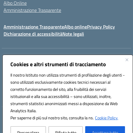
Albo Online
Amministrazione Trasparente
Amministrazione Trasparente
Albo online
Privacy Policy
Dichiarazione di accessibilità
Note legali
Centralino:
0923 569559
Email:
tpis02200a@istruzione.it
Posta elettronica certificata (PEC):
Cookies e altri strumenti di tracciamento
tpis02200a@pec.istruzione.it
Codice fiscale: 93066580817
Il nostro Istituto non utilizza strumenti di profilazione degli utenti -
Codice meccanografico:
TPIS02200A
sono utilizzati esclusivamente cookies tecnici necessari al
corretto funzionamento del sito, alla fruibilità dei servizi
VIA CESARÒ, 36 - 91016 ERICE - CASA SANTA (TP)
istituzionali e alla sua accessibilità – sono utilizzati, inoltre,
Telefono: 0923569559
strumenti statistici anonimizzati messi a disposizione da Web
Analytics Italia.
Hosting & Powered by 3D Solution S.r.l.
Per saperne di più sul nostro sito, consulta la ns.
Cookie Policy.
Concept & Design by Designers Italia
Personalizza
Rifiuta tutto
Accettare tutto