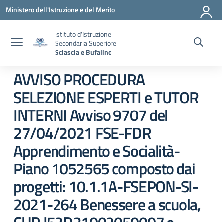
Vai ai contenuti
Vai al menu di navigazione
Vai al footer
Ministero dell'Istruzione e del Merito
Istituto d'Istruzione
Secondaria Superiore
Sciascia e Bufalino
AVVISO PROCEDURA
SELEZIONE ESPERTI e TUTOR
INTERNI Avviso 9707 del
27/04/2021 FSE-FDR
Apprendimento e Socialità-
Piano 1052565 composto dai
progetti: 10.1.1A-FSEPON-SI-
2021-264 Benessere a scuola,