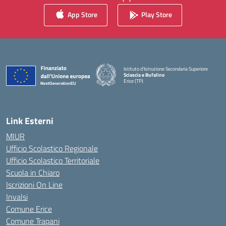
App Store
Play Store
Istituto d'Istruzione Secondaria Superiore
Sciascia e Bufalino
Erice (TP)
— Visita la pagina iniziale della scuola
Link Esterni
MIUR
Ufficio Scolastico Regionale
Ufficio Scolastico Territoriale
Scuola in Chiaro
Iscrizioni On Line
Invalsi
Comune Erice
Comune Trapani