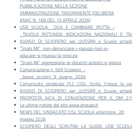
PUBBLICAZIONE NELLA SEZIONE
AMMINISTRAZIONE TRASPARENTE (DELIBERA
ANAC N. 168 DEL 15 APRILE 2026)
USB_SCUOLA__OSA_E_CAMBIARE_ROTTA_-
_TAVOLA_ROTONDA_INDICAZIONI_NAZIONALI_E_T
AVVISO_DI_SCIOPERO_per_UUSSRR_e_Scuole_scheda_
“Snals MI” non-denunciare-i-ragazzi-non-e-
educare-si-muova-la-procura
“Snals MI” aggressione-ai-docenti-arresto-e-galera
Comunicazione n. 569 Sciopero_-
_breve_scrutini_9_giugno_2026
Comunicato_sindacale_FLC_CGIL_Sicilia._Cresce_la_vio
AVVISO_DI_SCIOPERO_per_UUSSRR_e_Scuole_scheda_
PROPOSTA_AICA_DI_CONVENZIONE_PER_IL_DM_219_
Le ultime notizie dal sito www.anquap.it
NEWS DEL SINDACATO CISL SCUOLA volantone_20
maggio 2026
SCIOPERO_DEGLI_SCRUTINI_LA_GUIDA_USB_SCUOL