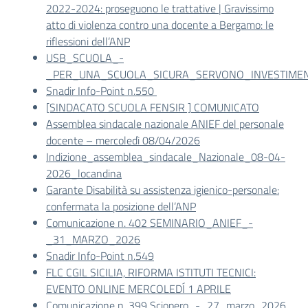
2022-2024: proseguono le trattative | Gravissimo
atto di violenza contro una docente a Bergamo: le
riflessioni dell’ANP
USB_SCUOLA_-
_PER_UNA_SCUOLA_SICURA_SERVONO_INVESTIME
Snadir Info-Point n.550
[SINDACATO SCUOLA FENSIR ] COMUNICATO
Assemblea sindacale nazionale ANIEF del personale
docente – mercoledì 08/04/2026
Indizione_assemblea_sindacale_Nazionale_08-04-
2026_locandina
Garante Disabilità su assistenza igienico-personale:
confermata la posizione dell’ANP
Comunicazione n. 402 SEMINARIO_ANIEF_-
_31_MARZO_2026
Snadir Info-Point n.549
FLC CGIL SICILIA, RIFORMA ISTITUTI TECNICI:
EVENTO ONLINE MERCOLEDÍ 1 APRILE
Comunicazione n. 399 Sciopero_-_27_marzo_2026