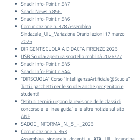
Snadir Info-Point n.547
Snadir News n.856
Snadir Info-Point n.546
Comunicazione n. 378 Assemblea
Sindacale_UIL_Variazione Orario lezioni 17 marzo
2026
DIRIGENTISCUOLA A DIDACTA FIRENZE 2026
USB Scuola: apertura sportello mobilità 2026/27
Snadir Info-Point n.545
Snadir Info-Point n.544
“DIRSCUOLA” Corso “IntelligenzaArtificiale@Scuola”
Tutti i pacchetti per le scuole: anche per genitori e
studenti!
“Istituti tecnici: urgono la revisione delle classi di
concorso e le linee guida” e le altre notizie sul sito
ANP
SADOC_INFORMA_N._5_-_2026
Comunicazione n. 363
Assemblea_sindacale_docenti_e_ATA_UIL_locandina