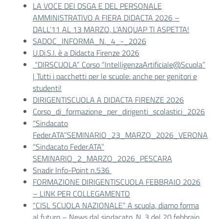
LA VOCE DEI DSGA E DEL PERSONALE
AMMINISTRATIVO A FIERA DIDACTA 2026 –
DALL’11 AL 13 MARZO, L’ANQUAP TI ASPETTA!
SADOC_INFORMA_N._4_-_2026
U.Di.S.I. è a Didacta Firenze 2026
“DIRSCUOLA” Corso “IntelligenzaArtificiale@Scuola”
| Tutti i pacchetti per le scuole: anche per genitori e
studenti!
DIRIGENTISCUOLA A DIDACTA FIRENZE 2026
Corso_di_formazione_per_dirigenti_scolastici_2026
“Sindacato
Feder.ATA”SEMINARIO_23_MARZO_2026_VERONA
“Sindacato Feder.ATA”
SEMINARIO_2_MARZO_2026_PESCARA
Snadir Info-Point n.536
FORMAZIONE DIRIGENTISCUOLA FEBBRAIO 2026
– LINK PER COLLEGAMENTO
“CISL SCUOLA NAZIONALE” A scuola, diamo forma
al futuro – News dal sindacato, N. 3 del 20 febbraio