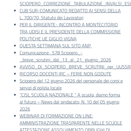
SCIOPERO_CORREZIONE_TABULAZIONE_INVALSI_ESI
CUB SUR-COMUNICATO REDATTO AI SENSI DELLA
L. 700/70, Statuto dei Lavoratori
PER IL DIRIGENTE- INCONTRO A MONTECITORIO
TRA UDISI E IL PRESIDENTE DELLA COMMISSIONE
POLITICHE UE GIGLIO VIGNA
QUESTA SETTIMANA SUL SITO ANP
Comunicazione . 578 Sciopero_-
_breve_scrutini_dal_13_al_21_giugno_2026
AVVISO_DI_SCIOPERO_BREVE_SCRUTINI_per_UUSSRR_
RICORSO DOCENTI IRC – FERIE NON GODUTE
Sciopero del 12 giugno 2026 del personale dei corpi e
servizi di polizia locale
“CISL SCUOLA NAZIONALE ” A scuola, diamo forma
al futuro – News dal sindacato, N. 10 del 05 giugno
2026
WEBINAR DI FORMAZIONE ON LINE:
AMMINISTRAZIONE TRASPARENTE NELLE SCUOLE
ATTESTAZIONE ASSOLVIMENTO OBBLIGHI DI