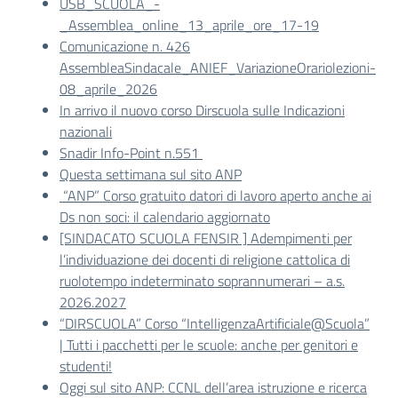
USB_SCUOLA_-
_Assemblea_online_13_aprile_ore_17-19
Comunicazione n. 426
AssembleaSindacale_ANIEF_VariazioneOrariolezioni-
08_aprile_2026
In arrivo il nuovo corso Dirscuola sulle Indicazioni
nazionali
Snadir Info-Point n.551
Questa settimana sul sito ANP
“ANP” Corso gratuito datori di lavoro aperto anche ai
Ds non soci: il calendario aggiornato
[SINDACATO SCUOLA FENSIR ] Adempimenti per
l’individuazione dei docenti di religione cattolica di
ruolotempo indeterminato soprannumerari – a.s.
2026.2027
“DIRSCUOLA” Corso “IntelligenzaArtificiale@Scuola”
| Tutti i pacchetti per le scuole: anche per genitori e
studenti!
Oggi sul sito ANP: CCNL dell’area istruzione e ricerca