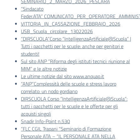
SEMINARIO_2_MARZO_2026_PESCARA
“Sindacato
Feder.ATA” COMUNICATO_PER_OPERATORE_AMMINIST
VITTORIA_IN_CASSAZIONE_FEBBRAIO_2026
USB_Scuola_circolare_13022026
“DIRSCUOLA”Corso “IntelligenzaArtificiale@Scuola” |
Tutti i pacchetti per le scuole: anche per genitori e
studenti!
Sul sito ANP “Riforma degli istituti tecnici: riunione al
MIM” e le altre notizie
Le ultime notizie dal sito www.anquap.it
“ANP”Complessità delle scuole e stress lavoro
correlato: un nodo gordiano
DIRSCUOLA Corso “IntelligenzaArtificiale@Scuola”:
tutti i pacchetti per le scuole e le offerte per gli
acquisti singoli
Snadir Info-Point n.530
“FLC CGIL Trapani “Seminario di Formazione
Personale ATA – “IL PERSONALE ATA NELLA