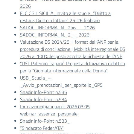
2026
FLC CGIL SICILIA_Invito alle scuole_“Diritto a
restare, Diritto a lottare” 25-26 febbraio
SADOC_INFORMA_N._2bis_-_2026
SADOC_INFORMA_N._2_-_2026
Valutazione DS 2024/25: il format dell’ANP per la
procedura di conciliazione | Mobilità interregionale DS
2026 al 100% dei posti: accolta la richiesta dell’ANP
“UST Palermo Trapani” Proposta di Iniziativa didattica
per la “Giornata internazionale della Donna”
USB_Scuola_–
_Avvio_prenotazioni_per_sportello_GPS
Snadir Info-Point n.535
Snadir Info-Point n.534
formazione@anquap.it 2026.03.05
webinar_assenze_personale
Snadir Info-Point n.533_
“Sindacato Feder.ATA”