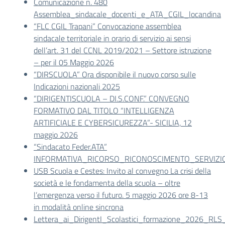
Comunicazione n. 480
Assemblea_sindacale_docenti_e_ATA_CGIL_locandina
“FLC CGIL Trapani” Convocazione assemblea
sindacale territoriale in orario di servizio ai sensi
dell’art. 31 del CCNL 2019/2021 – Settore istruzione
– per il 05 Maggio 2026
“DIRSCUOLA” Ora disponibile il nuovo corso sulle
Indicazioni nazionali 2025
“DIRIGENTISCUOLA – DI.S.CONF.” CONVEGNO
FORMATIVO DAL TITOLO “INTELLIGENZA
ARTIFICIALE E CYBERSICUREZZA”- SICILIA, 12
maggio 2026
“Sindacato Feder.ATA”
INFORMATIVA_RICORSO_RICONOSCIMENTO_SERVIZIO_
USB Scuola e Cestes: Invito al convegno La crisi della
società e le fondamenta della scuola – oltre
l’emergenza verso il futuro. 5 maggio 2026 ore 8-13
in modalità online sincrona
Lettera_ai_DirigentI_Scolastici_formazione_2026_RLS