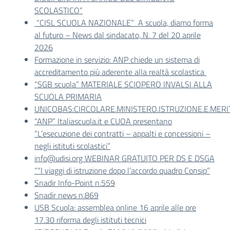
SCOLASTICO”
“CISL SCUOLA NAZIONALE” A scuola, diamo forma
al futuro – News dal sindacato, N. 7 del 20 aprile
2026
Formazione in servizio: ANP chiede un sistema di
accreditamento più aderente alla realtà scolastica
“SGB scuola” MATERIALE SCIOPERO INVALSI ALLA
SCUOLA PRIMARIA
UNICOBAS:CIRCOLARE.MINISTERO.ISTRUZIONE.E.MERIT
“ANP” Italiascuola.it e CUOA presentano
“L’esecuzione dei contratti – appalti e concessioni –
negli istituti scolastici”
info@udisi.org WEBINAR GRATUITO PER DS E DSGA
““I viaggi di istruzione dopo l’accordo quadro Consip”
Snadir Info-Point n.559
Snadir news n.869
USB Scuola: assemblea online 16 aprile alle ore
17.30 riforma degli istituti tecnici