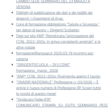
CAMBIO SEDE SEMINARIO DEL 23 MARZO A
VERONA
Obblighi di pubblicazione dei dati e dei redditi dei
dirigenti. I chiarimenti di Anac
Corsi di formazione obbligatorio “Salute e Sicurezza ”
per datori di lavoro – Dirigenti Scolastici
Oggi sul sito ANP “Ripristinata l’anticipazione del
CCNL 2022-2024. In arrivo consistenti arretrati” e le
altre notizie
formazione@anquap.it 2025.03.19 incontro soci
catania
“DIRIGENTISCUOLA – DI.S.CONF.”
Formazione_marzo_2026
“ANP” CCNL 2022-2024: finalmente aperto il tavolo
“SNADIR NAZIONALE” Professione i.r. 03/2026 – È
online il nuovo numero di Professione IR! Scopri tutte
le novità di questo mese!
“Sindacato Feder.ATA”
COMUNICARO_STAMPA_SU_ESITO_SEMINARIO_PES