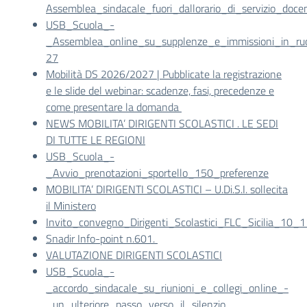
Assemblea_sindacale_fuori_dallorario_di_servizio_do
USB_Scuola_-
_Assemblea_online_su_supplenze_e_immissioni_in_ru
27
Mobilità DS 2026/2027 | Pubblicate la registrazione
e le slide del webinar: scadenze, fasi, precedenze e
come presentare la domanda
NEWS MOBILITA’ DIRIGENTI SCOLASTICI . LE SEDI
DI TUTTE LE REGIONI
USB_Scuola_-
_Avvio_prenotazioni_sportello_150_preferenze
MOBILITA’ DIRIGENTI SCOLASTICI – U.Di.S.I. sollecita
il Ministero
Invito_convegno_Dirigenti_Scolastici_FLC_Sicilia_10_
Snadir Info-point n.601.
VALUTAZIONE DIRIGENTI SCOLASTICI
USB_Scuola_-
_accordo_sindacale_su_riunioni_e_collegi_online_-
_un_ulteriore_passo_verso_il_silenzio