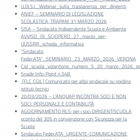
U.Di.S.I._Webinar_sulla_trasparenza_per_dirigenti
ANIEF – SEMINARIO DI LEGISLAZIONE
SCOLASTICA, TRAPANI 31 MARZO 2026
SISA – Sindacato Indipendente Scuola e Ambiente
AVVISO_DI_SCIOPERO_27_marzo_per-
UUSSRR_scheda_informativa
“Sindacato
Feder.ATA”_SEMINARIO_23_MARZO_2026_VERONA
Cisl_scuola_volantone_numero_5_20_marzo_2026_pd
Snadir Info-Point n.548
[FLC CGIL] Comunicato per albo sindacale su riordino
istituti tecnici
20/03/2026 – L’ANQUAP INCONTRA SOCI E NON
SOCI: PERSONALE E CONTABILITÀ
AGGIORNAMENTO RLS: per i soci DIRIGENTISCUOLA
sconto del 30% in convenzione con Sicurezza per la
Scuola
Sindacato Feder.ATA_URGENTE-COMUNICAZIONE