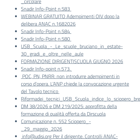
_circolare
Snadir Info-Point n.583
WEBINAR GRATUITO Adempimenti OIV dopo la
delibera ANAC n.1682026
Snadir Info-Point n.584
Snadir Info-Point n.580
USB_Scuola_-_Le_scuole_bruciano_in_estate-
30_gradi_e_oltre_nelle_aule
FORMAZIONE DIRIGENTISCUOLA GIUGNO 2026
Snadir Info-point n.573.
POC, PN, PNRR: non introdurre adempimenti in
corso d’opera. L’ANP chiede la convocazione urgente
del Tavolo tecnico
Riformadei_tecnici_USB_Scuola_indice_lo_sciopero_brev
DM 38/2026 e DM 219/2025: approfitta della
formazione di qualità offerta da Dirscuola
Comunicazione n. 552 Sciopero_-
_29_maggio_2026
info@udisi.org Per il dirigente. Controlli ANAC-