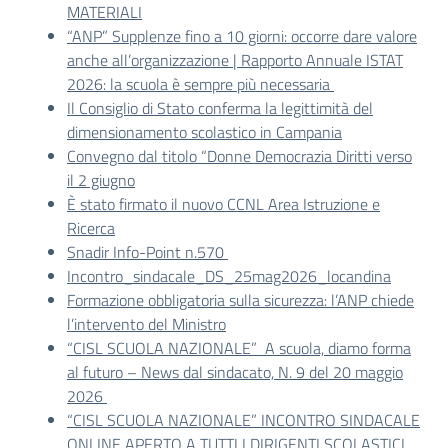
MATERIALI
“ANP” Supplenze fino a 10 giorni: occorre dare valore
anche all’organizzazione | Rapporto Annuale ISTAT
2026: la scuola è sempre più necessaria
Il Consiglio di Stato conferma la legittimità del
dimensionamento scolastico in Campania
Convegno dal titolo “Donne Democrazia Diritti verso
il 2 giugno
È stato firmato il nuovo CCNL Area Istruzione e
Ricerca
Snadir Info-Point n.570
Incontro_sindacale_DS_25mag2026_locandina
Formazione obbligatoria sulla sicurezza: l’ANP chiede
l’intervento del Ministro
“CISL SCUOLA NAZIONALE” A scuola, diamo forma
al futuro – News dal sindacato, N. 9 del 20 maggio
2026
“CISL SCUOLA NAZIONALE” INCONTRO SINDACALE
ONLINE APERTO A TUTTI I DIRIGENTI SCOLASTICI