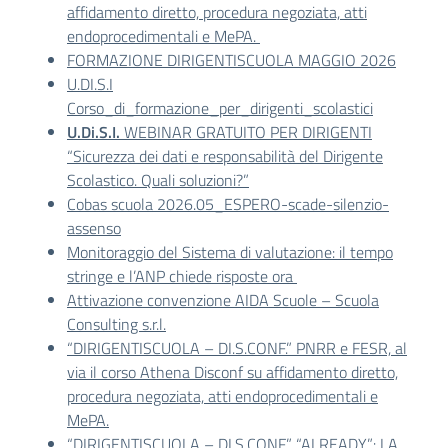
affidamento diretto, procedura negoziata, atti
endoprocedimentali e MePA.
FORMAZIONE DIRIGENTISCUOLA MAGGIO 2026
U.DI.S.I
Corso_di_formazione_per_dirigenti_scolastici
U.Di.S.I.
WEBINAR GRATUITO PER DIRIGENTI
“Sicurezza dei dati e responsabilità del Dirigente
Scolastico. Quali soluzioni?”
Cobas scuola 2026.05_ESPERO-scade-silenzio-
assenso
Monitoraggio del Sistema di valutazione: il tempo
stringe e l’ANP chiede risposte ora
Attivazione convenzione AIDA Scuole – Scuola
Consulting s.r.l.
“DIRIGENTISCUOLA – DI.S.CONF.” PNRR e FESR, al
via il corso Athena Disconf su affidamento diretto,
procedura negoziata, atti endoprocedimentali e
MePA.
“DIRIGENTISCUOLA – DI.S.CONF.” “AI READY”: LA