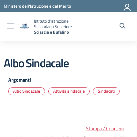
Vai ai contenuti
Vai al menu di navigazione
Vai al footer
Ministero dell'Istruzione e del Merito
Istituto d'Istruzione
Secondaria Superiore
Sciascia e Bufalino
Albo Sindacale
Argomenti
Albo Sindacale
Attività sindacale
Sindacati
Stampa / Condividi