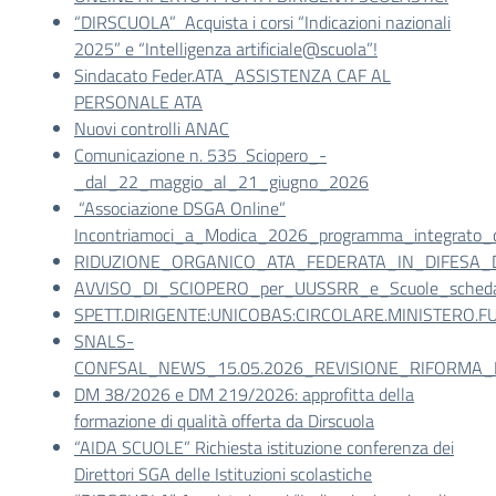
“DIRSCUOLA” Acquista i corsi “Indicazioni nazionali
2025” e “Intelligenza artificiale@scuola”!
Sindacato Feder.ATA_ASSISTENZA CAF AL
PERSONALE ATA
Nuovi controlli ANAC
Comunicazione n. 535 Sciopero_-
_dal_22_maggio_al_21_giugno_2026
“Associazione DSGA Online”
Incontriamoci_a_Modica_2026_programma_integrato_c
RIDUZIONE_ORGANICO_ATA_FEDERATA_IN_DIFESA_
AVVISO_DI_SCIOPERO_per_UUSSRR_e_Scuole_scheda_
SPETT.DIRIGENTE:UNICOBAS:CIRCOLARE.MINISTERO.FU
SNALS-
CONFSAL_NEWS_15.05.2026_REVISIONE_RIFORMA_IS
DM 38/2026 e DM 219/2026: approfitta della
formazione di qualità offerta da Dirscuola
“AIDA SCUOLE” Richiesta istituzione conferenza dei
Direttori SGA delle Istituzioni scolastiche