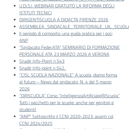
U.Di.S.I. WEBINAR GRATUITO LA RIFORMA DEGLI
ISTITUTI TECNICI
DIRIGENTISCUOLA A DIDACTA FIRENZE 2026
ASSEMBLEA_SINDACALE_TERRITORIALE_UIL_SCUO
Il periodo di comporto: una guida pratica per i soci
ANP
“Sindacato Feder.ATA” SEMINARIO DI FORMAZIONE
PERSONALE ATA 23 MARZO 2026 A VERONA
Snadir Info-Point n.543
Snadir Info-point n.542.
“CISL SCUOLA NAZIONALE” A scuola, diamo forma
al futuro – News dal sindacato, N. 4 del 5 marzo
2026
“DIRSCUOLA” Corso “IntelligenzaArtificiale@Scuola”
Tutti i pacchetti per le scuole: anche per genitori e
studenti!
“ANP” Sottoscritto il CCNI 2020-2023: avanti col
CCNI 2024/2025