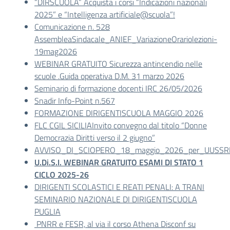
“DIRSCUOLA” Acquista i corsi “Indicazioni nazionali
2025” e “Intelligenza artificiale@scuola”!
Comunicazione n. 528
AssembleaSindacale_ANIEF_VariazioneOrariolezioni-
19mag2026
WEBINAR GRATUITO Sicurezza antincendio nelle
scuole .Guida operativa D.M. 31 marzo 2026
Seminario di formazione docenti IRC 26/05/2026
Snadir Info-Point n.567
FORMAZIONE DIRIGENTISCUOLA MAGGIO 2026
FLC CGIL SICILIAInvito convegno dal titolo “Donne
Democrazia Diritti verso il 2 giugno”
AVVISO_DI_SCIOPERO_18_maggio_2026_per_UUSSRR_
U.Di.S.I. WEBINAR GRATUITO ESAMI DI STATO 1
CICLO 2025-26
DIRIGENTI SCOLASTICI E REATI PENALI: A TRANI
SEMINARIO NAZIONALE DI DIRIGENTISCUOLA
PUGLIA
PNRR e FESR, al via il corso Athena Disconf su