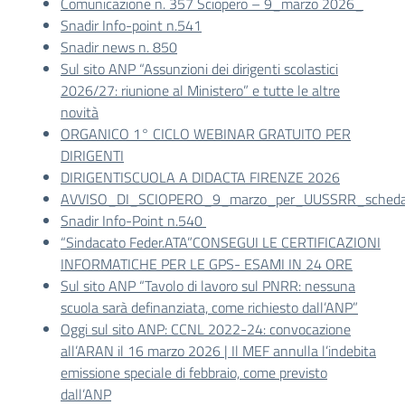
Comunicazione n. 357 Sciopero – 9_marzo 2026_
Snadir Info-point n.541
Snadir news n. 850
Sul sito ANP “Assunzioni dei dirigenti scolastici
2026/27: riunione al Ministero” e tutte le altre
novità
ORGANICO 1° CICLO WEBINAR GRATUITO PER
DIRIGENTI
DIRIGENTISCUOLA A DIDACTA FIRENZE 2026
AVVISO_DI_SCIOPERO_9_marzo_per_UUSSRR_scheda_
Snadir Info-Point n.540
“Sindacato Feder.ATA”CONSEGUI LE CERTIFICAZIONI
INFORMATICHE PER LE GPS- ESAMI IN 24 ORE
Sul sito ANP “Tavolo di lavoro sul PNRR: nessuna
scuola sarà definanziata, come richiesto dall’ANP”
Oggi sul sito ANP: CCNL 2022-24: convocazione
all’ARAN il 16 marzo 2026 | Il MEF annulla l’indebita
emissione speciale di febbraio, come previsto
dall’ANP