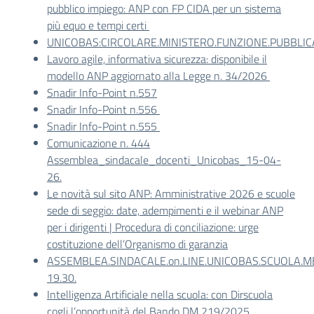
pubblico impiego: ANP con FP CIDA per un sistema
più equo e tempi certi
UNICOBAS:CIRCOLARE.MINISTERO.FUNZIONE.PUBBLICA
Lavoro agile, informativa sicurezza: disponibile il
modello ANP aggiornato alla Legge n. 34/2026
Snadir Info-Point n.557
Snadir Info-Point n.556
Snadir Info-Point n.555
Comunicazione n. 444
Assemblea_sindacale_docenti_Unicobas_15-04-
26.
Le novità sul sito ANP: Amministrative 2026 e scuole
sede di seggio: date, adempimenti e il webinar ANP
per i dirigenti | Procedura di conciliazione: urge
costituzione dell’Organismo di garanzia
ASSEMBLEA.SINDACALE.on.LINE.UNICOBAS.SCUOLA.MER
19.30.
Intelligenza Artificiale nella scuola: con Dirscuola
cogli l’opportunità del Bando DM 219/2025