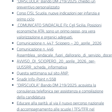
“DIRSCUOLA” Bando DM 219/2025: chiedici un
preventivo personalizzato
Corso CISL Scuola: nuove indicazioni per infanzia e
primo ciclo
COMUNICATO SINDACALE Flc Cgil Sicilia. Posizioni
economiche ATA: sono un primo passo, ora vera
valorizzazione e organici adeguati.
Comunicazione n. 447 Sciopero – 20_aprile_2026
Comunicazione n. 446
Assemblea_sindacale_fuori_dallorario_di_servizio_do
AVVISO_DI_SCIOPERO_20_aprile_2026_per-
UUSSRR_scheda_informativa
Questa settimana sul sito ANP
Snadir Info-Point n.558
“DIRSCUOLA” Bando DM 219/2025: acquista la
consulenza telefonica per assistenza e compilazione
della candidatura
Educare alla parità: al via il nuovo percorso nazionale
di accompagnamento alle scuole | TFS/TFR nel