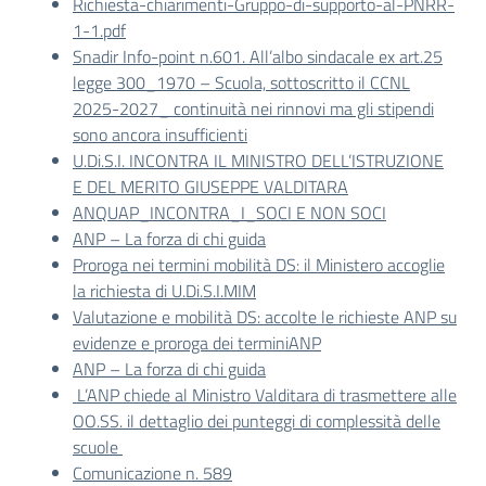
Richiesta-chiarimenti-Gruppo-di-supporto-al-PNRR-
1-1.pdf
Snadir Info-point n.601. All’albo sindacale ex art.25
legge 300_1970 – Scuola, sottoscritto il CCNL
2025-2027_ continuità nei rinnovi ma gli stipendi
sono ancora insufficienti
U.Di.S.I. INCONTRA IL MINISTRO DELL’ISTRUZIONE
E DEL MERITO GIUSEPPE VALDITARA
ANQUAP_INCONTRA_I_SOCI E NON SOCI
ANP – La forza di chi guida
Proroga nei termini mobilità DS: il Ministero accoglie
la richiesta di U.Di.S.I.MIM
Valutazione e mobilità DS: accolte le richieste ANP su
evidenze e proroga dei termini
ANP
ANP – La forza di chi guida
L’ANP chiede al Ministro Valditara di trasmettere alle
OO.SS. il dettaglio dei punteggi di complessità delle
scuole
Comunicazione n. 589