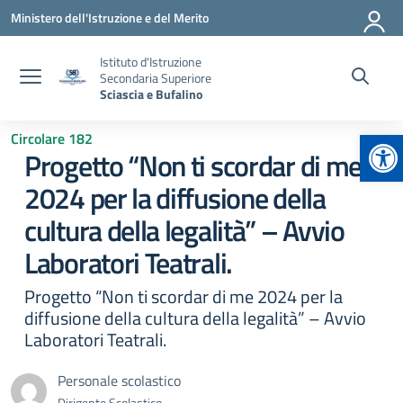
Vai ai contenuti
Vai al menu di navigazione
Vai al footer
Ministero dell'Istruzione e del Merito
Istituto d'Istruzione
Secondaria Superiore
Sciascia e Bufalino
Apr
Circolare 182
Progetto “Non ti scordar di me
2024 per la diffusione della
cultura della legalità” – Avvio
Laboratori Teatrali.
Progetto “Non ti scordar di me 2024 per la
diffusione della cultura della legalità” – Avvio
Laboratori Teatrali.
Personale scolastico
Dirigente Scolastico