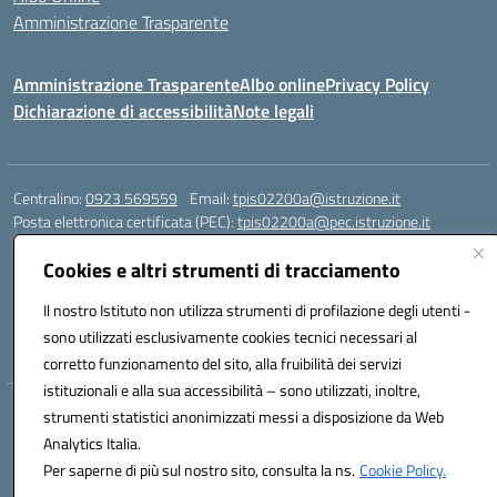
Amministrazione Trasparente
Amministrazione Trasparente
Albo online
Privacy Policy
Dichiarazione di accessibilità
Note legali
Centralino:
0923 569559
Email:
tpis02200a@istruzione.it
Posta elettronica certificata (PEC):
tpis02200a@pec.istruzione.it
Codice fiscale: 93066580817
Cookies e altri strumenti di tracciamento
Codice meccanografico:
TPIS02200A
Il nostro Istituto non utilizza strumenti di profilazione degli utenti -
VIA CESARÒ, 36 - 91016 ERICE - CASA SANTA (TP)
sono utilizzati esclusivamente cookies tecnici necessari al
Telefono: 0923569559
corretto funzionamento del sito, alla fruibilità dei servizi
istituzionali e alla sua accessibilità – sono utilizzati, inoltre,
Hosting & Powered by 3D Solution S.r.l.
strumenti statistici anonimizzati messi a disposizione da Web
Concept & Design by Designers Italia
Analytics Italia.
Per saperne di più sul nostro sito, consulta la ns.
Cookie Policy.