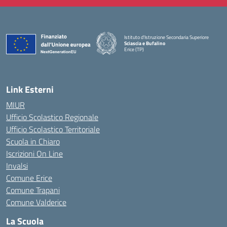
Istituto d'Istruzione Secondaria Superiore
Sciascia e Bufalino
Erice (TP)
— Visita la pagina iniziale della scuola
Link Esterni
MIUR
Ufficio Scolastico Regionale
Ufficio Scolastico Territoriale
Scuola in Chiaro
Iscrizioni On Line
Invalsi
Comune Erice
Comune Trapani
Comune Valderice
La Scuola