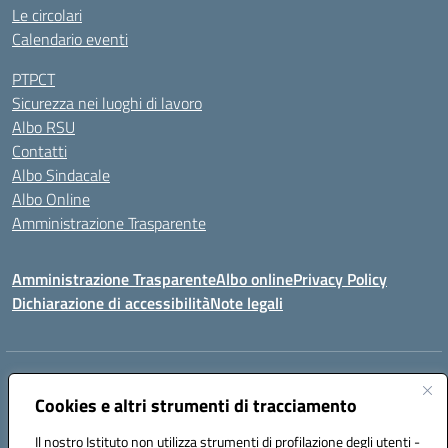
Le circolari
Calendario eventi
PTPCT
Sicurezza nei luoghi di lavoro
Albo RSU
Contatti
Albo Sindacale
Albo Online
Amministrazione Trasparente
Amministrazione Trasparente
Albo online
Privacy Policy
Dichiarazione di accessibilità
Note legali
Centralino:
0923 569559
Email:
tpis02200a@istruzione.it
Posta elettronica certificata (PEC):
Cookies e altri strumenti di tracciamento
tpis02200a@pec.istruzione.it
Codice fiscale: 93066580817
Il nostro Istituto non utilizza strumenti di profilazione degli utenti -