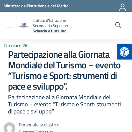
Vai ai contenuti
Vai al menu di navigazione
Vai al footer
Ministero dell'Istruzione e del Merito
Istituto d'Istruzione
Secondaria Superiore
Sciascia e Bufalino
Apr
Circolare 26
Partecipazione alla Giornata
Mondiale del Turismo – evento
“Turismo e Sport: strumenti di
pace e sviluppo”.
Partecipazione alla Giornata Mondiale del
Turismo – evento "Turismo e Sport: strumenti
di pace e sviluppo”.
Personale scolastico
Dirigente Scolastico