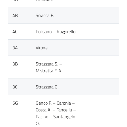
4B
Sciacca E.
4C
Polisano – Ruggirello
3A
Virone
3B
Strazzera S. –
Mistretta F. A.
3C
Strazzera G.
5G
Genco F. – Caronia –
Costa A. – Fancellu –
Pacino – Santangelo
O.