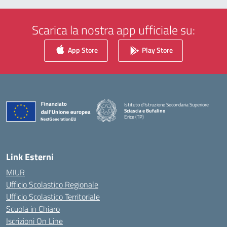
Scarica la nostra app ufficiale su:
App Store
Play Store
Istituto d'Istruzione Secondaria Superiore
Sciascia e Bufalino
Erice (TP)
— Visita la pagina iniziale della scuola
Link Esterni
MIUR
Ufficio Scolastico Regionale
Ufficio Scolastico Territoriale
Scuola in Chiaro
Iscrizioni On Line