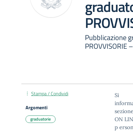
graduato
PROVVIS
Pubblicazione gr
PROVVISORIE – 
Stampa / Condividi
Si
informa
Argomenti
sezion
graduatorie
ON LINE
p erson