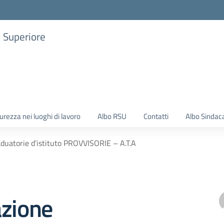
a Superiore
urezza nei luoghi di lavoro
Albo RSU
Contatti
Albo Sindac
aduatorie d’istituto PROVVISORIE – A.T.A
azione