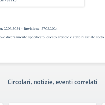
pdf - 322 kb
o:
27.03.2024
-
Revisione:
27.03.2024
ove diversamente specificato, questo articolo è stato rilasciato sott
Circolari, notizie, eventi correlati