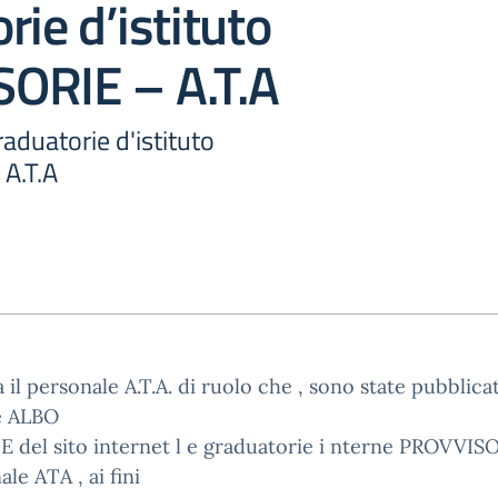
rie d’istituto
ORIE – A.T.A
aduatorie d'istituto
A.T.A
 il personale A.T.A. di ruolo che , sono state pubblica
e ALBO
 del sito internet l e graduatorie i nterne PROVVIS
ale ATA , ai fini