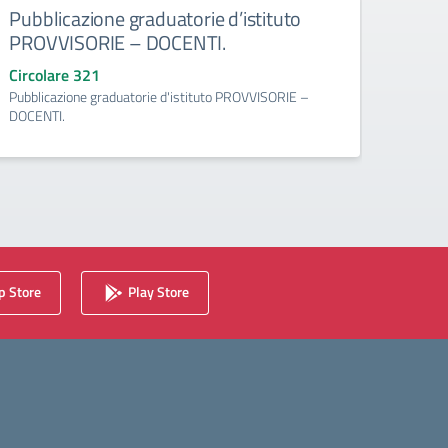
Pubblicazione graduatorie d’istituto
Gradu
PROVVISORIE – DOCENTI.
pers
Circolare 321
Circo
Pubblicazione graduatorie d'istituto PROVVISORIE –
Graduat
DOCENTI.
Docent
 Store
Play Store