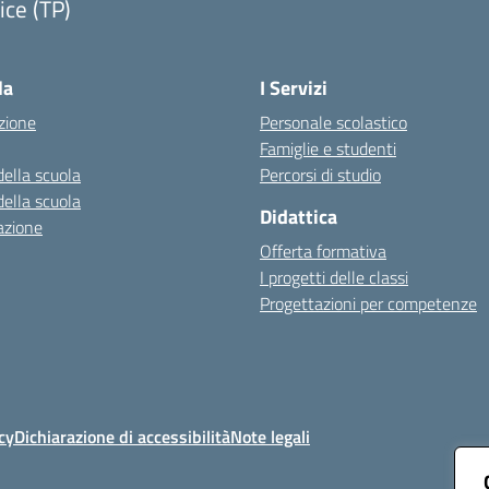
ice (TP)
Visita la pagina iniziale della scuola
la
I Servizi
zione
Personale scolastico
Famiglie e studenti
della scuola
Percorsi di studio
della scuola
Didattica
azione
Offerta formativa
I progetti delle classi
Progettazioni per competenze
cy
Dichiarazione di accessibilità
Note legali