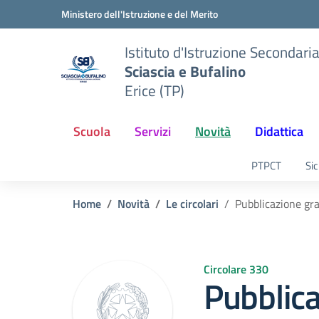
Vai ai contenuti
Vai al menu di navigazione
Vai al footer
Ministero dell'Istruzione e del Merito
Istituto d'Istruzione Secondari
Sciascia e Bufalino
Erice (TP)
Scuola
Servizi
Novità
Didattica
PTPCT
Sic
Home
Novità
Le circolari
Pubblicazione gr
Circolare 330
Pubblic