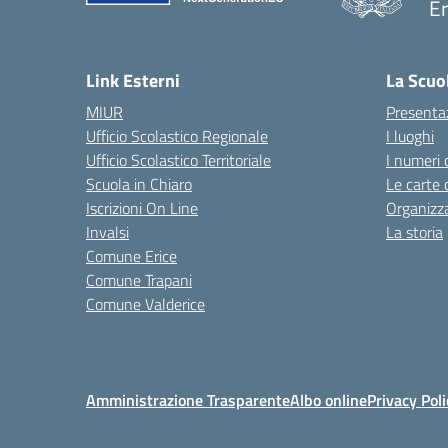
Er
— 
Link Esterni
La Scuo
MIUR
Presenta
Ufficio Scolastico Regionale
I luoghi
Ufficio Scolastico Territoriale
I numeri 
Scuola in Chiaro
Le carte 
Iscrizioni On Line
Organizz
Invalsi
La storia
Comune Erice
Comune Trapani
Comune Valderice
Amministrazione Trasparente
Albo online
Privacy Poli