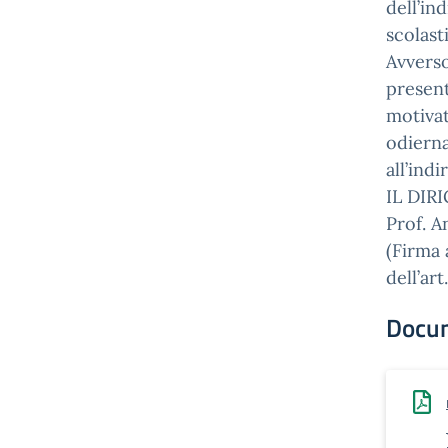
dell’in
scolas
Avverso
present
motivat
odierna
all’ind
IL DIR
Prof. 
(Firma 
dell’art
Docu