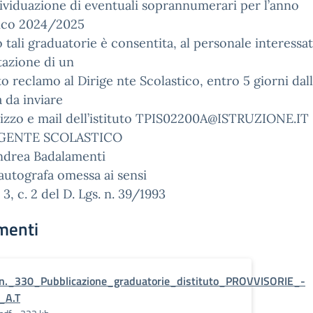
dividuazione di eventuali soprannumerari per l’anno
tico 2024/2025
 tali graduatorie è consentita, al personale interessat
azione di un
o reclamo al Dirige nte Scolastico, entro 5 giorni dal
 da inviare
irizzo e mail dell’istituto TPIS02200A@ISTRUZIONE.IT
IGENTE SCOLASTICO
Andrea Badalamenti
autografa omessa ai sensi
. 3, c. 2 del D. Lgs. n. 39/1993
menti
n._330_Pubblicazione_graduatorie_distituto_PROVVISORIE_-
_A.T