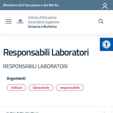
Vai ai contenuti
Vai al menu di navigazione
Vai al footer
Ministero dell'Istruzione e del Merito
Istituto d'Istruzione
Secondaria Superiore
Sciascia e Bufalino
Apr
Responsabili Laboratori
RESPONSABILI LABORATORI
Argomenti
Istituto
laboratorio
responsabile