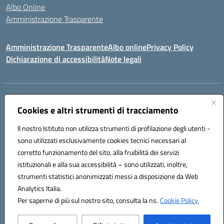
Albo Online
Amministrazione Trasparente
Amministrazione Trasparente
Albo online
Privacy Policy
Dichiarazione di accessibilità
Note legali
Centralino:
0923 569559
Email:
tpis02200a@istruzione.it
Posta elettronica certificata (PEC):
Cookies e altri strumenti di tracciamento
tpis02200a@pec.istruzione.it
Codice fiscale: 93066580817
Il nostro Istituto non utilizza strumenti di profilazione degli utenti -
Codice meccanografico:
TPIS02200A
sono utilizzati esclusivamente cookies tecnici necessari al
corretto funzionamento del sito, alla fruibilità dei servizi
VIA CESARÒ, 36 - 91016 ERICE - CASA SANTA (TP)
istituzionali e alla sua accessibilità – sono utilizzati, inoltre,
Telefono: 0923569559
strumenti statistici anonimizzati messi a disposizione da Web
Analytics Italia.
Hosting & Powered by 3D Solution S.r.l.
Per saperne di più sul nostro sito, consulta la ns.
Cookie Policy.
Concept & Design by Designers Italia