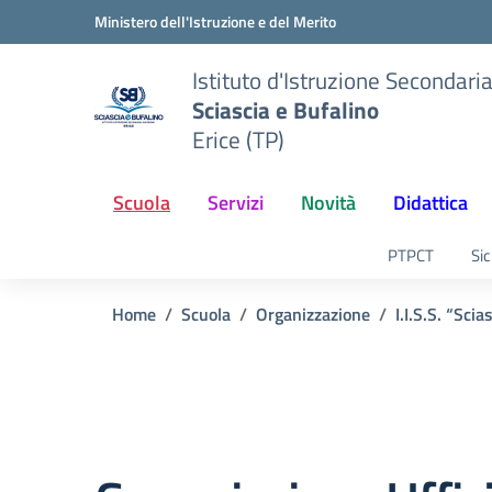
Vai ai contenuti
Vai al menu di navigazione
Vai al footer
Ministero dell'Istruzione e del Merito
Istituto d'Istruzione Secondari
Sciascia e Bufalino
Erice (TP)
Scuola
Servizi
Novità
Didattica
PTPCT
Sic
Home
Scuola
Organizzazione
I.I.S.S. “Sci