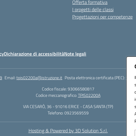
Offerta formativa
I progetti delle classi
Progettazioni per competenze
cy
Dichiarazione di accessibilità
Note legali
9
Email:
tpis02200a@istruzione.it
Posta elettronica certificata (PEC):
tpis0
Codice fiscale: 93066580817
Codice meccanografico:
TPIS02200A
VIA CESARÒ, 36 - 91016 ERICE - CASA SANTA (TP)
Telefono: 0923569559
Hosting & Powered by 3D Solution S.r.l.