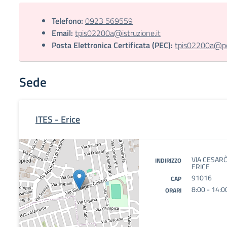
Telefono:
0923 569559
Email:
tpis02200a@istruzione.it
Posta Elettronica Certificata (PEC):
tpis02200a@pec
Sede
ITES - Erice
VIA CESARÒ
INDIRIZZO
ERICE
91016
CAP
8:00 - 14:0
ORARI