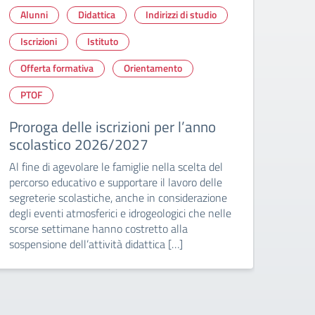
Alunni
Didattica
Indirizzi di studio
Alu
Iscrizioni
Istituto
Isc
Offerta formativa
Orientamento
Off
PTOF
PT
Proroga delle iscrizioni per l’anno
Cors
scolastico 2026/2027
L’I.I.
offer
Al fine di agevolare le famiglie nella scelta del
parti
percorso educativo e supportare il lavoro delle
stati 
segreterie scolastiche, anche in considerazione
Turis
degli eventi atmosferici e idrogeologici che nelle
Servi
scorse settimane hanno costretto alla
sospensione dell’attività didattica […]