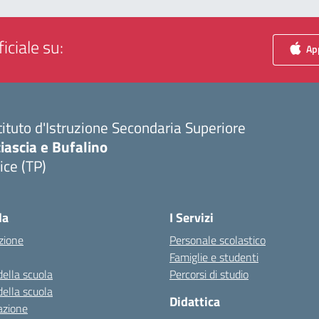
iciale su:
App
tituto d'Istruzione Secondaria Superiore
iascia e Bufalino
ice (TP)
Visita la pagina iniziale della scuola
la
I Servizi
zione
Personale scolastico
Famiglie e studenti
della scuola
Percorsi di studio
della scuola
Didattica
azione