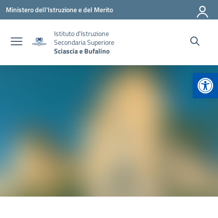
Vai ai contenuti
Vai al menu di navigazione
Vai al footer
Ministero dell'Istruzione e del Merito
Istituto d'Istruzione
Secondaria Superiore
Sciascia e Bufalino
Apr