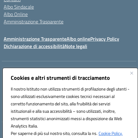
Albo Sindacale
Albo Online
Amministrazione Trasparente
Amministrazione Trasparente
Albo online
Privacy Policy
Dichiarazione di accessibilità
Note legali
Centralino:
0923 569559
Email:
tpis02200a@istruzione.it
Posta elettronica certificata (PEC):
Cookies e altri strumenti di tracciamento
tpis02200a@pec.istruzione.it
Codice fiscale: 93066580817
Il nostro Istituto non utilizza strumenti di profilazione degli utenti -
Codice meccanografico:
TPIS02200A
sono utilizzati esclusivamente cookies tecnici necessari al
corretto funzionamento del sito, alla fruibilità dei servizi
VIA CESARÒ, 36 - 91016 ERICE - CASA SANTA (TP)
istituzionali e alla sua accessibilità – sono utilizzati, inoltre,
Telefono: 0923569559
strumenti statistici anonimizzati messi a disposizione da Web
Analytics Italia.
Hosting & Powered by 3D Solution S.r.l.
Per saperne di più sul nostro sito, consulta la ns.
Cookie Policy.