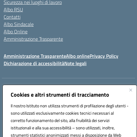
Sicurezza nei luoghi di lavoro
Albo RSU
Contatti
Albo Sindacale
Albo Online
Amministrazione Trasparente
Amministrazione Trasparente
Albo online
Privacy Policy
Dichiarazione di accessibilità
Note legali
Centralino:
0923 569559
Email:
tpis02200a@istruzione.it
Posta elettronica certificata (PEC):
Cookies e altri strumenti di tracciamento
tpis02200a@pec.istruzione.it
Codice fiscale: 93066580817
Il nostro Istituto non utilizza strumenti di profilazione degli utenti -
Codice meccanografico:
TPIS02200A
sono utilizzati esclusivamente cookies tecnici necessari al
corretto funzionamento del sito, alla fruibilità dei servizi
VIA CESARÒ, 36 - 91016 ERICE - CASA SANTA (TP)
istituzionali e alla sua accessibilità – sono utilizzati, inoltre,
Telefono: 0923569559
strumenti statistici anonimizzati messi a disposizione da Web