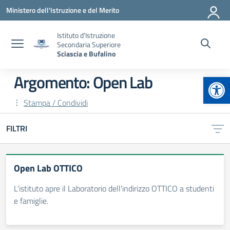
Vai ai contenuti
Vai al menu di navigazione
Vai al footer
Ministero dell'Istruzione e del Merito
Istituto d'Istruzione
Secondaria Superiore
Sciascia e Bufalino
Apr
Argomento: Open Lab
Stampa / Condividi
FILTRI
Open Lab OTTICO
L'istituto apre il Laboratorio dell'indirizzo OTTICO a studenti
e famiglie.