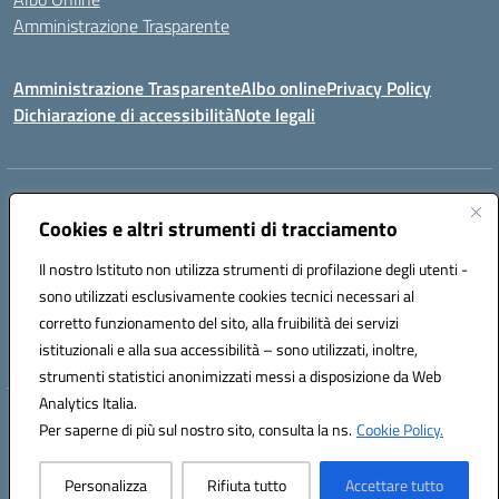
Amministrazione Trasparente
Amministrazione Trasparente
Albo online
Privacy Policy
Dichiarazione di accessibilità
Note legali
Centralino:
0923 569559
Email:
tpis02200a@istruzione.it
Posta elettronica certificata (PEC):
Cookies e altri strumenti di tracciamento
tpis02200a@pec.istruzione.it
Codice fiscale: 93066580817
Il nostro Istituto non utilizza strumenti di profilazione degli utenti -
Codice meccanografico:
TPIS02200A
sono utilizzati esclusivamente cookies tecnici necessari al
corretto funzionamento del sito, alla fruibilità dei servizi
VIA CESARÒ, 36 - 91016 ERICE - CASA SANTA (TP)
istituzionali e alla sua accessibilità – sono utilizzati, inoltre,
Telefono: 0923569559
strumenti statistici anonimizzati messi a disposizione da Web
Analytics Italia.
Hosting & Powered by 3D Solution S.r.l.
Per saperne di più sul nostro sito, consulta la ns.
Cookie Policy.
Concept & Design by Designers Italia
Personalizza
Rifiuta tutto
Accettare tutto