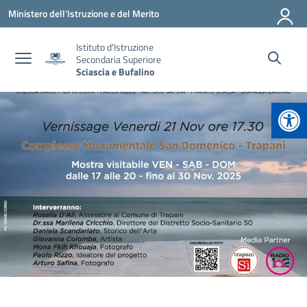
Vai ai contenuti
Vai al menu di navigazione
Vai al footer
Ministero dell'Istruzione e del Merito
Istituto d'Istruzione
Secondaria Superiore
Sciascia e Bufalino
Apr