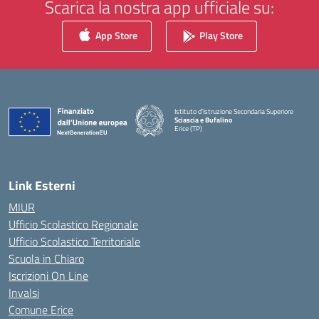
Scarica la nostra app ufficiale su:
App Store
Play Store
Istituto d'Istruzione Secondaria Superiore
Sciascia e Bufalino
Erice (TP)
— Visita la pagina iniziale della scuola
Link Esterni
MIUR
Ufficio Scolastico Regionale
Ufficio Scolastico Territoriale
Scuola in Chiaro
Iscrizioni On Line
Invalsi
Comune Erice