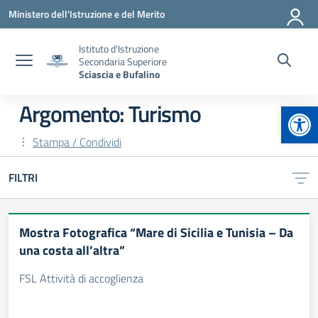
Vai ai contenuti
Vai al menu di navigazione
Vai al footer
Ministero dell'Istruzione e del Merito
Istituto d'Istruzione
Secondaria Superiore
Sciascia e Bufalino
Apr
Argomento: Turismo
Stampa / Condividi
FILTRI
Mostra Fotografica “Mare di Sicilia e Tunisia – Da
una costa all’altra”
FSL Attività di accoglienza