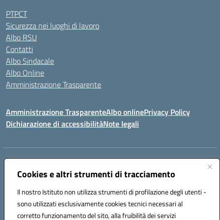
PTPCT
Sicurezza nei luoghi di lavoro
Albo RSU
Contatti
Albo Sindacale
Albo Online
Amministrazione Trasparente
Amministrazione Trasparente
Albo online
Privacy Policy
Dichiarazione di accessibilità
Note legali
Centralino:
0923 569559
Email:
tpis02200a@istruzione.it
Posta elettronica certificata (PEC):
Cookies e altri strumenti di tracciamento
tpis02200a@pec.istruzione.it
Codice fiscale: 93066580817
Il nostro Istituto non utilizza strumenti di profilazione degli utenti -
Codice meccanografico:
TPIS02200A
sono utilizzati esclusivamente cookies tecnici necessari al
corretto funzionamento del sito, alla fruibilità dei servizi
VIA CESARÒ, 36 - 91016 ERICE - CASA SANTA (TP)