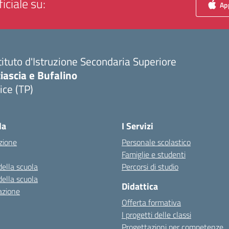
iciale su:
App
tituto d'Istruzione Secondaria Superiore
iascia e Bufalino
ice (TP)
Visita la pagina iniziale della scuola
la
I Servizi
zione
Personale scolastico
Famiglie e studenti
della scuola
Percorsi di studio
della scuola
Didattica
azione
Offerta formativa
I progetti delle classi
Progettazioni per competenze