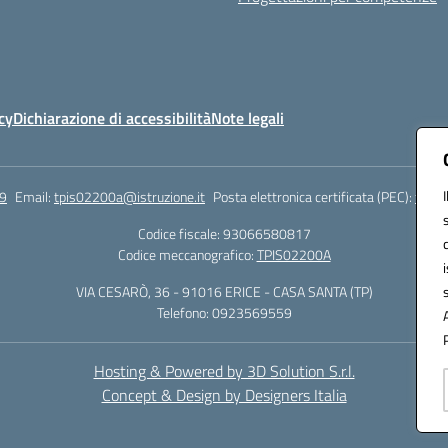
cy
Dichiarazione di accessibilità
Note legali
9
Email:
tpis02200a@istruzione.it
Posta elettronica certificata (PEC):
tpis0
Codice fiscale: 93066580817
Codice meccanografico:
TPIS02200A
VIA CESARÒ, 36 - 91016 ERICE - CASA SANTA (TP)
Telefono: 0923569559
Hosting & Powered by 3D Solution S.r.l.
Concept & Design by Designers Italia