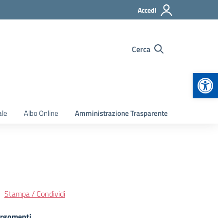
Accedi
Cerca
Apr
ale
Albo Online
Amministrazione Trasparente
Stampa / Condividi
rgomenti