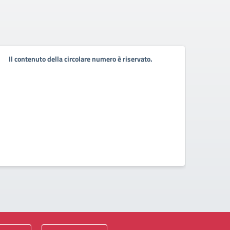
Viag
Il contenuto della circolare numero è riservato.
a.s.
Catani