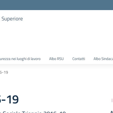
a Superiore
urezza nei luoghi di lavoro
Albo RSU
Contatti
Albo Sindac
6-19
6-19
A