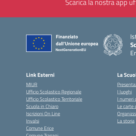
Scarica la nostra app uff
Is
Sc
Er
— 
Link Esterni
La Scuo
MIUR
Presenta
Ufficio Scolastico Regionale
I luoghi
Ufficio Scolastico Territoriale
I numeri 
Scuola in Chiaro
Le carte 
Iscrizioni On Line
Organizz
Invalsi
La storia
Comune Erice
Comune Trapani