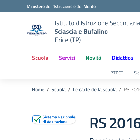
Vai ai contenuti
Vai al menu di navigazione
Vai al footer
Ministero dell'Istruzione e del Merito
Istituto d'Istruzione Secondari
Sciascia e Bufalino
Erice (TP)
Scuola
Servizi
Novità
Didattica
PTPCT
Sic
Home
Scuola
Le carte della scuola
RS 201
RS 201